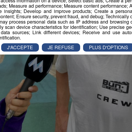
r access information on a device; Select basic ads; Create a per
 ads; Measure ad performance; Measure content performance; A
e insights; Develop and improve products; Create a personali
ontent; Ensure security, prevent fraud, and debug; Technically d
ay process personal data such as IP address and browsing da
vely scan device characteristics for identification; Use precise g
 data sources; Link different devices; Receive and use autom
ntification.
J'ACCEPTE
JE REFUSE
PLUS D'OPTIONS