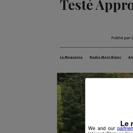
Testé Approu
Publié par 
Le Magazine
Radio Mont Blanc
An
Le 
We and our
partner