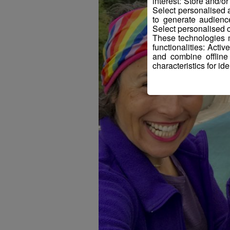
interest: Store and/o
Select personalised
to generate audienc
Select personalised c
These technologies m
functionalities: Acti
and combine offline
characteristics for ide