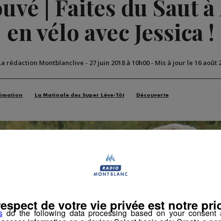
vé | Faites du Saut à l
en vélo avec Jessica !
La rédaction Montblanclive
-
27 juin 2018 à 10h00
-
Mis à jour le 16 août 
imation
La Matinale des Super Lève-Tôt
Découverte
respect de votre vie privée est notre prio
s
do the following data processing based on your consent a