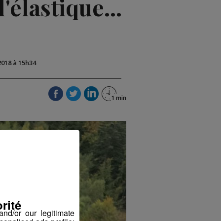
'élastique...
2018 à 15h34
rité
nd/or our legitimate