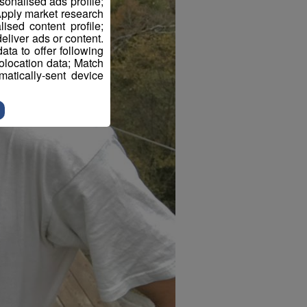
sonalised ads profile;
pply market research
sed content profile;
eliver ads or content.
ta to offer following
eolocation data; Match
atically-sent device