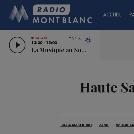
ACCUEIL
R
94.60
LIVE RADIO
13:00 - 15:00
La Musique au Sommet
Haute Sa
Radio Mont Blanc
Actus
Animatio