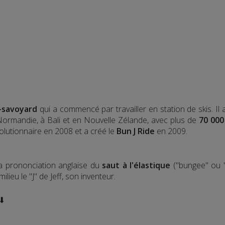
-savoyard
qui a commencé par travailler en station de skis. Il
 Normandie, à Bali et en Nouvelle Zélande, avec plus de
70 000
olutionnaire en 2008 et a créé le
Bun J Ride
en 2009.
la prononciation anglaise du
saut à l'élastique
("bungee" ou "
lieu le "J" de Jeff, son inventeur.
 ⬇