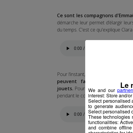
Ce sont les compagnons d'Emmaüs
démarche leur permet d’élargir leu
du temps. C'est ce qu'explique Clara
Pour l’instant,
l'antenne d'Annecy/
peuvent facilement s’envoye
Le 
jouets.
Pour les gros, comme l’élec
We and our
partner
interest: Store and/o
pendant le confinement. Clara Marte
Select personalised
to generate audienc
Select personalised c
These technologies m
functionalities: Acti
and combine offline
characteristics for ide