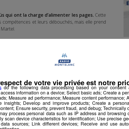
 qui ont la charge d’alimenter les pages.
Cette
rs compétences et leurs débouchés, mais elle prend
 Martel.
Annemasse a mis en ligne des petits objets qui
r par la Poste, comme des livres ou des
respect de votre vie privée est notre prio
tro-ménager, c’est un autre système qui a été trouvé
s
do the following data processing based on your consent a
r access information on a device; Select basic ads; Create a per
l le présente.
 ads; Measure ad performance; Measure content performance; A
e insights; Develop and improve products; Create a personali
ontent; Ensure security, prevent fraud, and debug; Technically d
ay process personal data such as IP address and browsing da
vely scan device characteristics for identification; Use precise g
 data sources; Link different devices; Receive and use autom
ntification.