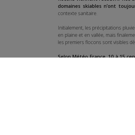
domaines skiables n’ont toujour
contexte sanitaire.
Initialement, les précipitations pl
en plaine et en vallée, mais finaleme
les premiers flocons sont visibles dè
Selon Météo France, 10 à 15 cen
d'altitude, tout au long de cette
Une nouvelle perturbation prévue sa
Retour d’un épisode neigeux c
centimètres de neige sont att
de jours selon les prévisionnistes.
Partager sur Face