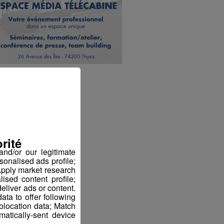
rité
nd/or our legitimate
sonalised ads profile;
pply market research
sed content profile;
eliver ads or content.
ta to offer following
eolocation data; Match
atically-sent device