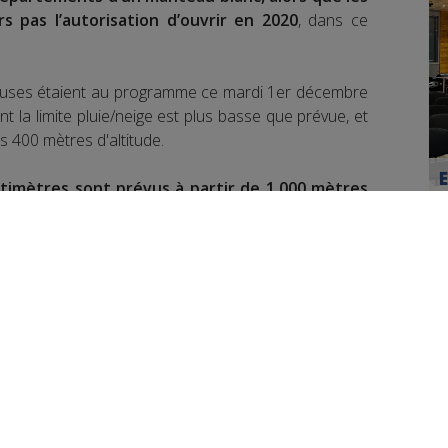
s pas l’autorisation d’ouvrir en 2020
, dans ce
uvieuses étaient au programme ce mardi 1er décembre
nt la limite pluie/neige est plus basse que prévue, et
s 400 mètres d'altitude.
timètres sont prévus à partir de 1.000 mètres
 journée.
medi.
e samedi 5 décembre où cette fois
jusqu’à 20
endus.
La période de froid devrait durer une dizaine
book
Partager sur Twitter