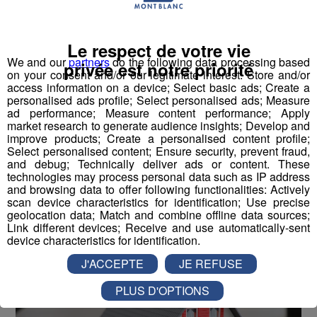
Le respect de votre vie
We and our
partners
do the following data processing based
privée est notre priorité
on your consent and/or our legitimate interest: Store and/or
access information on a device; Select basic ads; Create a
Pays de Savoie : les recherches de
personalised ads profile; Select personalised ads; Measure
ad performance; Measure content performance; Apply
biens immobiliers explosent
market research to generate audience insights; Develop and
improve products; Create a personalised content profile;
Select personalised content; Ensure security, prevent fraud,
Publié par La Rédaction Radio Mont Blanc
-
21 septembre
and debug; Technically deliver ads or content. These
2020 à 09h10
technologies may process personal data such as IP address
and browsing data to offer following functionalities: Actively
scan device characteristics for identification; Use precise
geolocation data; Match and combine offline data sources;
Radio Mont Blanc
Actus
Link different devices; Receive and use automatically-sent
Société
device characteristics for identification.
J'ACCEPTE
JE REFUSE
PLUS D'OPTIONS