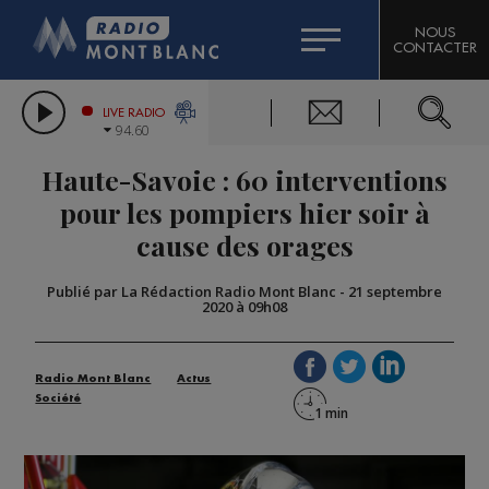
HOROSCOPE
CITIZEN MACHINERY
NOUS
CONTACTER
COMPAGNIE DU MONT-BLANC
LES CHRONIQUES DE L'EXPERT
GRAND MASSIF DOMAINES SKIABLES
LIVE RADIO
94.60
BORINI
Haute-Savoie : 60 interventions
BIGARD
pour les pompiers hier soir à
cause des orages
Publié par La Rédaction Radio Mont Blanc
-
21 septembre
2020 à 09h08
Radio Mont Blanc
Actus
Société