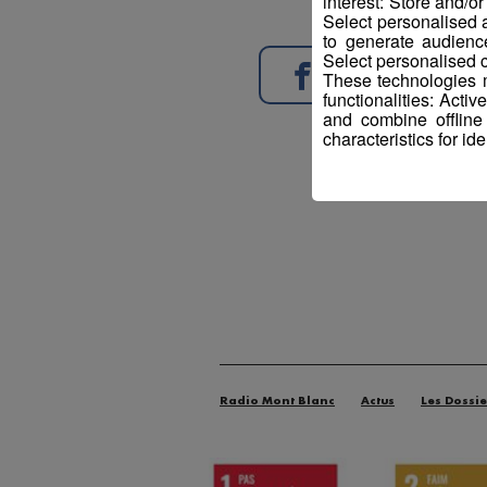
interest: Store and/o
Select personalised
to generate audienc
Select personalised c
Partager sur Face
These technologies m
functionalities: Acti
and combine offline
characteristics for ide
Radio Mont Blanc
Actus
Les Dossie