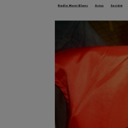
Radio Mont Blanc
Actus
Société