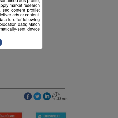
sonalised ads profile;
pply market research
sed content profile;
eliver ads or content.
ta to offer following
eolocation data; Match
atically-sent device