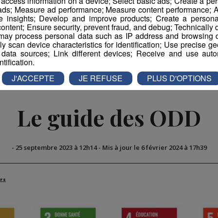
r access information on a device; Select basic ads; Create a per
 ads; Measure ad performance; Measure content performance; A
e insights; Develop and improve products; Create a personali
ontent; Ensure security, prevent fraud, and debug; Technically d
book
Partager sur Twitter
ay process personal data such as IP address and browsing da
vely scan device characteristics for identification; Use precise g
 data sources; Link different devices; Receive and use autom
ntification.
J'ACCEPTE
JE REFUSE
PLUS D'OPTIONS
Le guide des ODD
-
25 septembre 2023 à 12h14
-
Mis à jour le 6 février 2024 à 17h39
rs