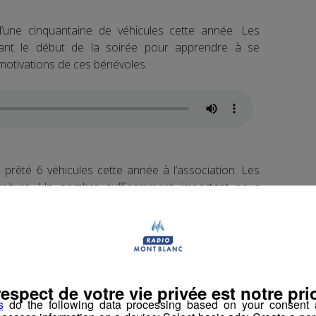
d’une cinquantaine de véhicules cette année. Les
ant le début de la soirée pour apprendre à se
motivations de ces bénévoles.
rêté 6 véhicules cette année à l’association. Les
oiture. Un nombre suffisamment important pour
ersonne raccompagnée chez elle. Ils seront équipés
’alcool depuis 2005 en Haute-Savoie dans la nuit du
respect de votre vie privée est notre prio
s
do the following data processing based on your consent a
ontacter le numéro vert gratuit : 0 800 099 757.