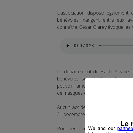
L’association dispose également 
bénévoles mangent entre eux av
connaître. César Glarey évoque les 
Le département de Haute-Savoie a p
bénévoles sont 3 dans chaque v
pouvoir ramener la voiture de la p
de masques et de gel cette année.
Aucun accident mortel n’est dû à l
31 décembre.
Le 
We and our
partner
Pour bénéficier du service, il faut c