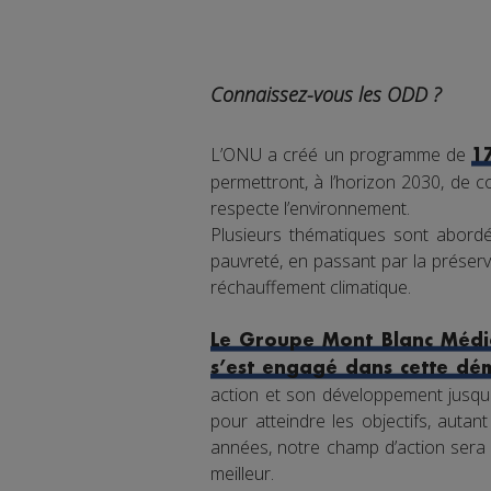
Connaissez-vous les ODD ?
L’ONU a créé un programme de
1
permettront, à l’horizon 2030, de co
respecte l’environnement.
Plusieurs thématiques sont abordée
pauvreté, en passant par la préserva
réchauffement climatique.
Le Groupe Mont Blanc Média
s’est engagé dans cette dé
action et son développement jusqu'
pour atteindre les objectifs, auta
années, notre champ d’action sera 
meilleur.