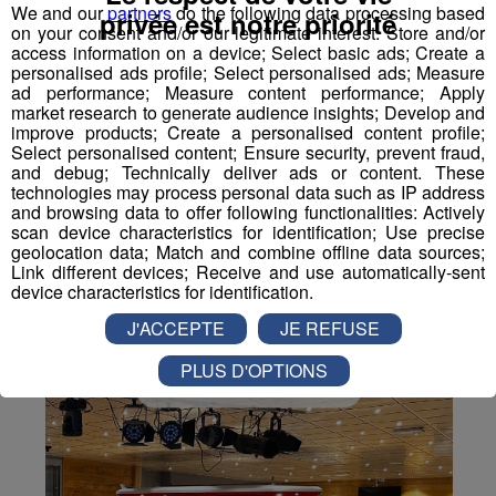
We and our
partners
do the following data processing based
privée est notre priorité
on your consent and/or our legitimate interest: Store and/or
access information on a device; Select basic ads; Create a
personalised ads profile; Select personalised ads; Measure
Partager sur Facebook
ad performance; Measure content performance; Apply
market research to generate audience insights; Develop and
improve products; Create a personalised content profile;
Select personalised content; Ensure security, prevent fraud,
and debug; Technically deliver ads or content. These
Partager sur Twitter
technologies may process personal data such as IP address
and browsing data to offer following functionalities: Actively
scan device characteristics for identification; Use precise
geolocation data; Match and combine offline data sources;
Link different devices; Receive and use automatically-sent
device characteristics for identification.
J'ACCEPTE
JE REFUSE
PLUS D'OPTIONS