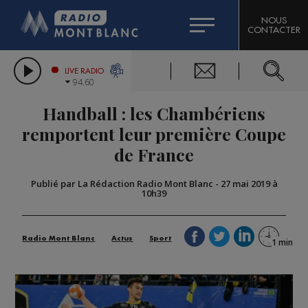
HOROSCOPE
CITIZEN MACHINERY
NOUS
CONTACTER
COMPAGNIE DU MONT-BLANC
LES CHRONIQUES DE L'EXPERT
GRAND MASSIF DOMAINES SKIABLES
LIVE RADIO
94.60
BORINI
Handball : les Chambériens
BIGARD
remportent leur première Coupe
de France
Publié par La Rédaction Radio Mont Blanc
-
27 mai 2019 à
10h39
Radio Mont Blanc
Actus
Sport