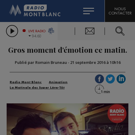
HOROSCOPE
CITIZEN MACHINERY
NOUS
CONTACTER
COMPAGNIE DU MONT-BLANC
LES CHRONIQUES DE L'EXPERT
GRAND MASSIF DOMAINES SKIABLES
LIVE RADIO
94.60
BORINI
Gros moment d'émotion ce matin.
BIGARD
Publié par Romain Bruneau
-
21 septembre 2016 à 10h16
Radio Mont Blanc
Animation
La Matinale des Super Lève-Tôt