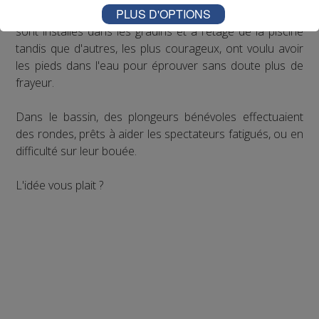
PLUS D'OPTIONS
Certains spectateurs en quête de sensations fortes se
sont installés dans les gradins et à l'étage de la piscine
tandis que d'autres, les plus courageux, ont voulu avoir
les pieds dans l'eau pour éprouver sans doute plus de
frayeur.
Dans le bassin, des plongeurs bénévoles effectuaient
des rondes, prêts à aider les spectateurs fatigués, ou en
difficulté sur leur bouée.
L'idée vous plait ?