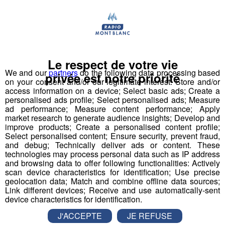
Radio Mont Blanc
Animation
La Matinale des Super Lève-Tôt
Le respect de votre vie
We and our
partners
do the following data processing based
privée est notre priorité
on your consent and/or our legitimate interest: Store and/or
access information on a device; Select basic ads; Create a
personalised ads profile; Select personalised ads; Measure
ad performance; Measure content performance; Apply
market research to generate audience insights; Develop and
improve products; Create a personalised content profile;
Select personalised content; Ensure security, prevent fraud,
and debug; Technically deliver ads or content. These
technologies may process personal data such as IP address
and browsing data to offer following functionalities: Actively
Les organisateurs du Festival européen du film
scan device characteristics for identification; Use precise
fantastique de Strasbourg ont eu une idée très originale.
geolocation data; Match and combine offline data sources;
Quelque 400 spectateurs ont assisté dimanche soir
Link different devices; Receive and use automatically-sent
device characteristics for identification.
dans la capitale alsacienne à une projection nocturne
des Dents de la Mer aux Bains Municipaux, ensemble
J'ACCEPTE
JE REFUSE
architectural classé sis sur le Boulevard de la Victoire.