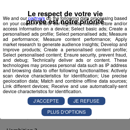
Impulser un nouveau récit médiatique pour
Le respect de votre vie
réconcilier les jeunes et l’industrie
We and our
partners
do the following data processing based
privée est notre priorité
on your consent and/or our legitimate interest: Store and/or
access information on a device; Select basic ads; Create a
Pour la 1ère fois dans l’histoire de l’industrie et des
personalised ads profile; Select personalised ads; Measure
ad performance; Measure content performance; Apply
médias français, nous proposons de porter, créer,
market research to generate audience insights; Develop and
produire, diffuser un programme audiovisuel « mass
improve products; Create a personalised content profile;
média » à l’échelle régionale.
Select personalised content; Ensure security, prevent fraud,
and debug; Technically deliver ads or content. These
technologies may process personal data such as IP address
and browsing data to offer following functionalities: Actively
Top Fab, le 1er programme
scan device characteristics for identification; Use precise
audiovisuel inspirant qui raconte
geolocation data; Match and combine offline data sources;
la fierté industrielle par la jeune
Link different devices; Receive and use automatically-sent
device characteristics for identification.
génération
J'ACCEPTE
JE REFUSE
Dans l’esprit d'un “top chef de l’industrie”, à l’image de la
nouvelle perception désirable suscitée pour la cuisine
PLUS D'OPTIONS
suite à l’impulsion et la récurrence média depuis 15 ans.