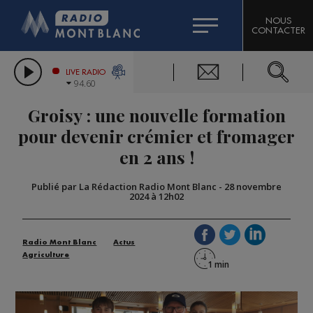
HOROSCOPE
CITIZEN MACHINERY
NOUS
CONTACTER
COMPAGNIE DU MONT-BLANC
LES CHRONIQUES DE L'EXPERT
GRAND MASSIF DOMAINES SKIABLES
LIVE RADIO
94.60
BORINI
Groisy : une nouvelle formation
BIGARD
pour devenir crémier et fromager
en 2 ans !
Publié par La Rédaction Radio Mont Blanc
-
28 novembre
2024 à 12h02
Radio Mont Blanc
Actus
Agriculture