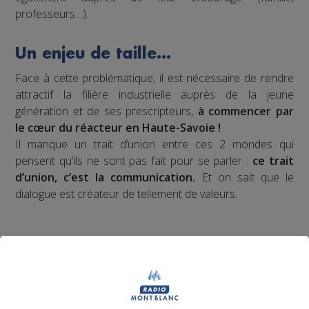
professeurs…).
Un enjeu de taille…
Face à cette problématique, il est nécessaire de rendre
attractif la filière industrielle auprès de la jeune
génération et de ses prescripteurs,
à commencer par
le cœur du réacteur en Haute-Savoie !
Il manque un trait d’union entre ces 2 mondes qui
pensent qu’ils ne sont pas fait pour se parler :
ce trait
d’union, c’est la communication.
Et on sait que le
dialogue est créateur de tellement de valeurs.
Notre proposition de
valeur ?