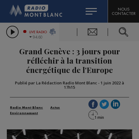
HOROSCOPE
CITIZEN MACHINERY
NOUS
CONTACTER
COMPAGNIE DU MONT-BLANC
LES CHRONIQUES DE L'EXPERT
GRAND MASSIF DOMAINES SKIABLES
LIVE RADIO
94.60
BORINI
Grand Genève : 3 jours pour
BIGARD
réfléchir à la transition
énergétique de l'Europe
Publié par La Rédaction Radio Mont Blanc
-
1 juin 2022 à
17h15
Radio Mont Blanc
Actus
Environnement