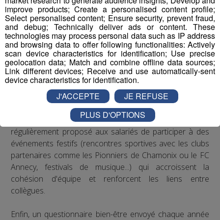
market research to generate audience insights; Develop and
Concernant les troubles musculo-squelettiques, Radio
improve products; Create a personalised content profile;
Mont Blanc s’est engagé à respecter les
Select personalised content; Ensure security, prevent fraud,
recommandations de la médecine du travail en matière
and debug; Technically deliver ads or content. These
technologies may process personal data such as IP address
de posture sur les postes de travail : des rehausseurs de
and browsing data to offer following functionalities: Actively
clavier ont été distribués aux salariés qui le souhaitaient.
scan device characteristics for identification; Use precise
geolocation data; Match and combine offline data sources;
Link different devices; Receive and use automatically-sent
Concernant le bien-être au travail, le Groupe Mont Blanc
device characteristics for identification.
Médias organise depuis plusieurs années des
J'ACCEPTE
JE REFUSE
séminaires d’entreprise qui permettent à ses
collaborateurs de partager des moments conviviaux qui
PLUS D'OPTIONS
sortent du cadre formel du travail. De plus, il est
régulièrement proposé aux salariés de participer à des
événements festifs (rencontres sportives avec les clubs
partenaires comme les Pionniers de Chamonix ou le FC
Annecy, festivals de musique...) qui accroissent la
cohésion d'équipe et renforcent les liens entre
collègues.
Enfin, un questionnaire bien-être envoyé chaque année