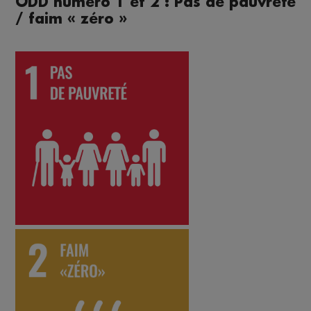
ODD numéro 1 et 2 : Pas de pauvreté
/ faim « zéro »