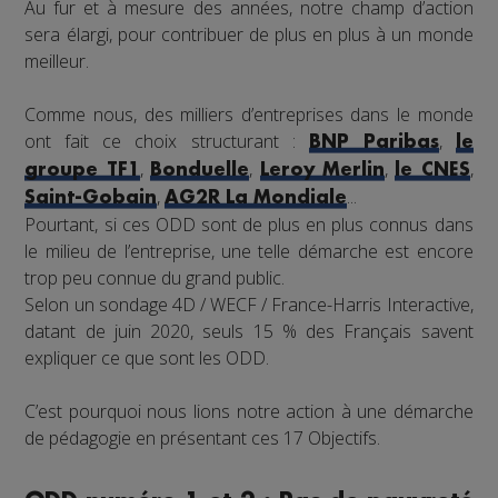
Au fur et à mesure des années, notre champ d’action
sera élargi, pour contribuer de plus en plus à un monde
meilleur.
Comme nous, des milliers d’entreprises dans le monde
ont fait ce choix structurant :
,
BNP Paribas
le
,
,
,
,
groupe TF1
Bonduelle
Leroy Merlin
le CNES
,
...
Saint-Gobain
AG2R La Mondiale
Pourtant, si ces ODD sont de plus en plus connus dans
le milieu de l’entreprise, une telle démarche est encore
trop peu connue du grand public.
Selon un sondage 4D / WECF / France-Harris Interactive,
datant de juin 2020, seuls 15 % des Français savent
expliquer ce que sont les ODD.
C’est pourquoi nous lions notre action à une démarche
de pédagogie en présentant ces 17 Objectifs.