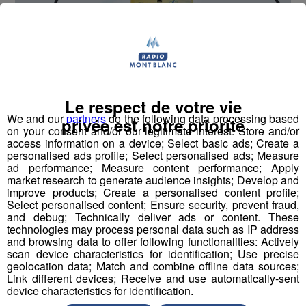
Le ministère des Sports vient de confirmer que
leurs primes seront défiscalisés.
Cette revendication avait été portée par
Martin
Le respect de votre vie
Fourcade
et
Marie Bochet
. Elle intervient pour des
We and our
partners
do the following data processing based
privée est notre priorité
questions d’équité
avec les médaillés des Jeux d’été,
on your consent and/or our legitimate interest: Store and/or
access information on a device; Select basic ads; Create a
qui eux, bénéficient déjà de cette mesure.
personalised ads profile; Select personalised ads; Measure
ad performance; Measure content performance; Apply
Le ministère s’est également engagé à
revaloriser ces
market research to generate audience insights; Develop and
improve products; Create a personalised content profile;
primes
, à l’avenir, pour les
médaillés
, mais aussi leurs
Select personalised content; Ensure security, prevent fraud,
guides et leur encadrement.
and debug; Technically deliver ads or content. These
technologies may process personal data such as IP address
and browsing data to offer following functionalities: Actively
scan device characteristics for identification; Use precise
geolocation data; Match and combine offline data sources;
Partager sur Facebook
Link different devices; Receive and use automatically-sent
device characteristics for identification.