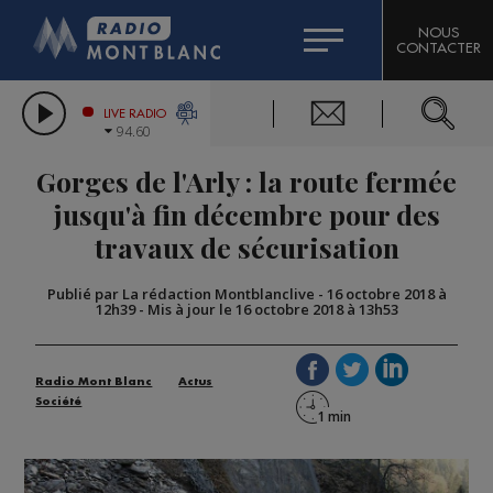
HOROSCOPE
CITIZEN MACHINERY
NOUS
CONTACTER
COMPAGNIE DU MONT-BLANC
LES CHRONIQUES DE L'EXPERT
GRAND MASSIF DOMAINES SKIABLES
LIVE RADIO
94.60
BORINI
Gorges de l'Arly : la route fermée
BIGARD
jusqu'à fin décembre pour des
travaux de sécurisation
Publié par La rédaction Montblanclive
-
16 octobre 2018 à
12h39
-
Mis à jour le 16 octobre 2018 à 13h53
Radio Mont Blanc
Actus
Société