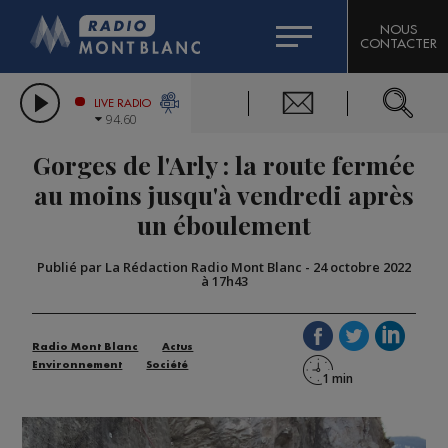
HOROSCOPE
CITIZEN MACHINERY
NOUS
CONTACTER
COMPAGNIE DU MONT-BLANC
LES CHRONIQUES DE L'EXPERT
GRAND MASSIF DOMAINES SKIABLES
LIVE RADIO
94.60
BORINI
Gorges de l'Arly : la route fermée
BIGARD
au moins jusqu'à vendredi après
un éboulement
Publié par La Rédaction Radio Mont Blanc
-
24 octobre 2022
à 17h43
Radio Mont Blanc
Actus
Environnement
Société