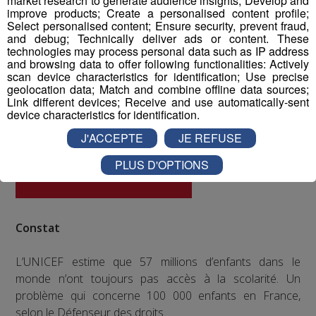
market research to generate audience insights; Develop and
improve products; Create a personalised content profile;
Select personalised content; Ensure security, prevent fraud,
and debug; Technically deliver ads or content. These
technologies may process personal data such as IP address
and browsing data to offer following functionalities: Actively
scan device characteristics for identification; Use precise
geolocation data; Match and combine offline data sources;
Link different devices; Receive and use automatically-sent
device characteristics for identification.
J'ACCEPTE
JE REFUSE
PLUS D'OPTIONS
Constat
L’UNICEF estime que 57 millions d’enfants dans le
monde n’ont toujours pas accès à la scolarité. Un
problème qui concerne 100 000 enfants en France,
selon le Défenseur des droits.