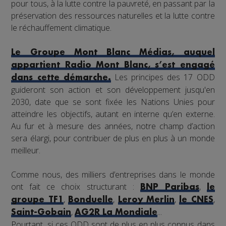
pour tous, à la lutte contre la pauvreté, en passant par la
préservation des ressources naturelles et la lutte contre
le réchauffement climatique.
Le Groupe Mont Blanc Médias, auquel
appartient Radio Mont Blanc, s’est engagé
Les principes des 17 ODD
dans cette démarche.
guideront son action et son développement jusqu'en
2030, date que se sont fixée les Nations Unies pour
atteindre les objectifs, autant en interne qu’en externe.
Au fur et à mesure des années, notre champ d’action
sera élargi, pour contribuer de plus en plus à un monde
meilleur.
Comme nous, des milliers d’entreprises dans le monde
ont fait ce choix structurant :
,
BNP Paribas
le
,
,
,
,
groupe TF1
Bonduelle
Leroy Merlin
le CNES
,
...
Saint-Gobain
AG2R La Mondiale
Pourtant, si ces ODD sont de plus en plus connus dans