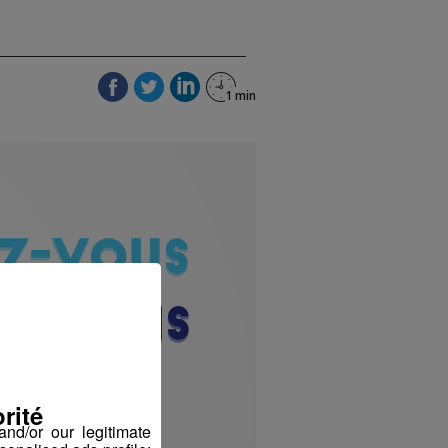
rité
nd/or our legitimate