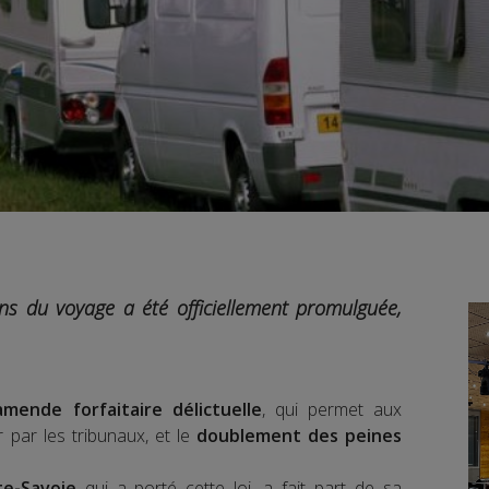
gens du voyage a été officiellement promulguée,
amende forfaitaire délictuelle
, qui permet aux
 par les tribunaux, et le
doublement des peines
te-Savoie
qui a porté cette loi, a fait part de sa