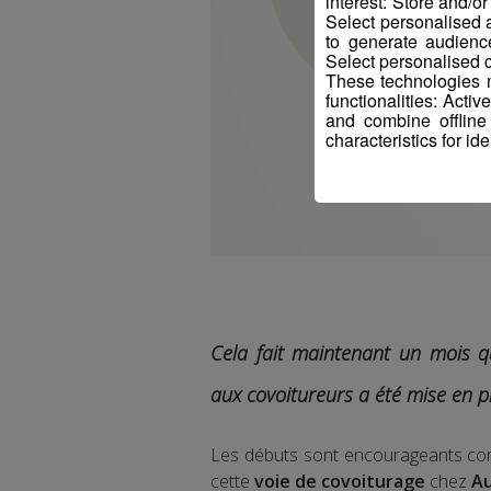
interest: Store and/o
Select personalised
to generate audienc
Select personalised c
These technologies m
functionalities: Acti
and combine offline
characteristics for ide
Cela fait maintenant un mois qu
aux covoitureurs a été mise en p
Les débuts sont encourageants co
cette
voie de covoiturage
chez
Au