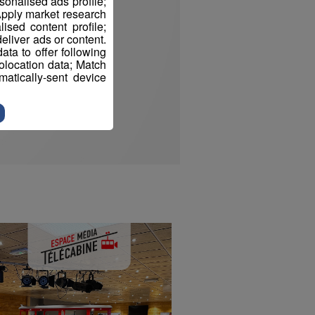
sonalised ads profile;
pply market research
sed content profile;
eliver ads or content.
ta to offer following
eolocation data; Match
atically-sent device