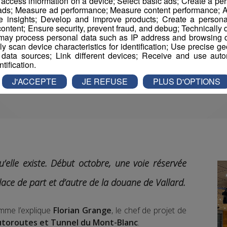
r access information on a device; Select basic ads; Create a per
 ads; Measure ad performance; Measure content performance; A
e insights; Develop and improve products; Create a personali
ontent; Ensure security, prevent fraud, and debug; Technically d
ay process personal data such as IP address and browsing da
vely scan device characteristics for identification; Use precise g
 data sources; Link different devices; Receive and use autom
ntification.
J'ACCEPTE
JE REFUSE
PLUS D'OPTIONS
’elle existe.
Début octobre, une voie réservée
lace de part et d’autre de la douane de Vallard.
mme l’explique
Florian Grange
, le chef de projet de
toroutes et Tunnel du Mont-Blanc
.