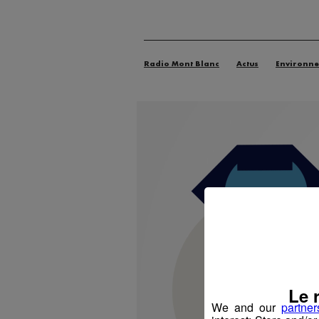
Radio Mont Blanc
Actus
Environn
Le 
We and our
partner