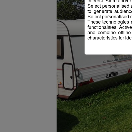
interest: Store and/o
Select personalised
to generate audienc
Select personalised c
These technologies m
functionalities: Acti
and combine offline
characteristics for ide