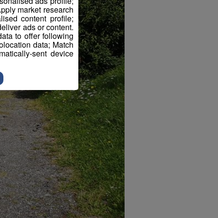
sonalised ads profile;
pply market research
sed content profile;
eliver ads or content.
ta to offer following
eolocation data; Match
atically-sent device