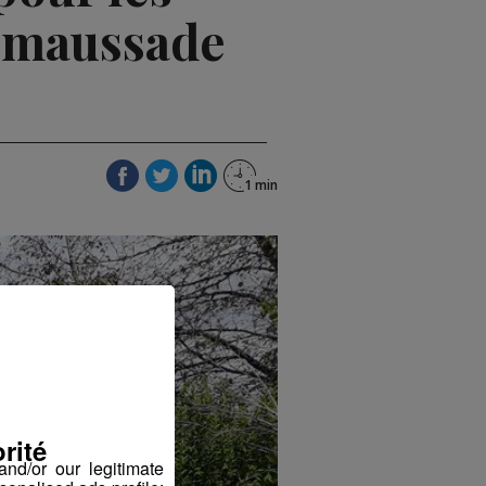
o maussade
rité
nd/or our legitimate