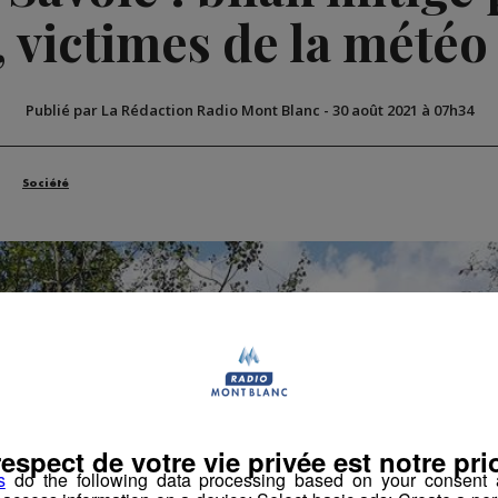
 victimes de la mété
Publié par La Rédaction Radio Mont Blanc
-
30 août 2021 à 07h34
Société
respect de votre vie privée est notre prio
s
do the following data processing based on your consent a