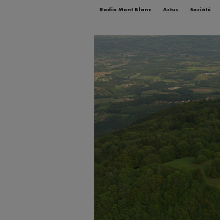
Radio Mont Blanc
Actus
Société