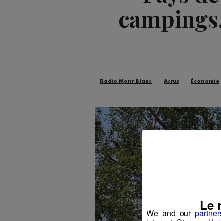
campings,
Radio Mont Blanc
Actus
Économie
Le 
We and our
partner