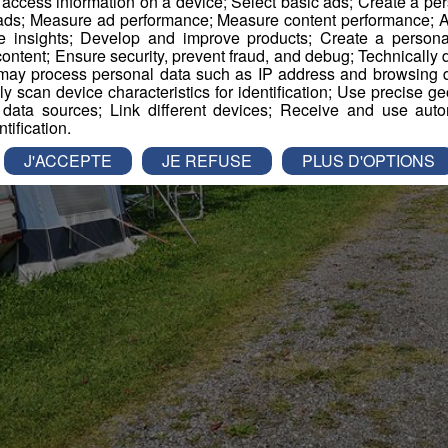
r access information on a device; Select basic ads; Create a per
 ads; Measure ad performance; Measure content performance; A
e insights; Develop and improve products; Create a personali
ontent; Ensure security, prevent fraud, and debug; Technically d
ay process personal data such as IP address and browsing da
vely scan device characteristics for identification; Use precise g
 data sources; Link different devices; Receive and use autom
ntification.
J'ACCEPTE
JE REFUSE
PLUS D'OPTIONS