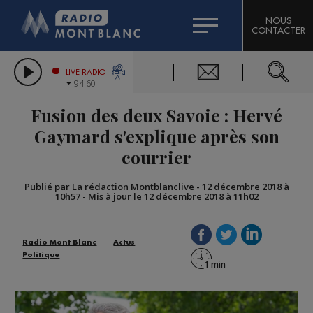
HOROSCOPE
CITIZEN MACHINERY
NOUS
CONTACTER
COMPAGNIE DU MONT-BLANC
LES CHRONIQUES DE L'EXPERT
GRAND MASSIF DOMAINES SKIABLES
LIVE RADIO
94.60
BORINI
Fusion des deux Savoie : Hervé
BIGARD
Gaymard s'explique après son
courrier
Publié par La rédaction Montblanclive
-
12 décembre 2018 à
10h57
-
Mis à jour le 12 décembre 2018 à 11h02
Radio Mont Blanc
Actus
Politique