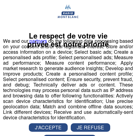
Le respect de votre vie
We and our
partners
do the following data processing based
privée est notre priorité
on your consent and/or our legitimate interest: Store and/or
access information on a device; Select basic ads; Create a
personalised ads profile; Select personalised ads; Measure
ad performance; Measure content performance; Apply
market research to generate audience insights; Develop and
Pays de Savoie : nouvelle journée
improve products; Create a personalised content profile;
Select personalised content; Ensure security, prevent fraud,
justice morte contre la réforme de
and debug; Technically deliver ads or content. These
la justice
technologies may process personal data such as IP address
and browsing data to offer following functionalities: Actively
scan device characteristics for identification; Use precise
Publié par La rédaction Montblanclive
-
12 décembre 2018 à
geolocation data; Match and combine offline data sources;
11h15
Link different devices; Receive and use automatically-sent
device characteristics for identification.
J'ACCEPTE
JE REFUSE
Radio Mont Blanc
Actus
Société