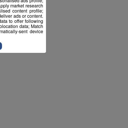
sonalised ads profile;
pply market research
sed content profile;
eliver ads or content.
ta to offer following
eolocation data; Match
atically-sent device