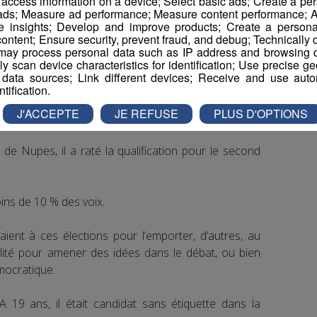
r access information on a device; Select basic ads; Create a per
rtant, Xavier Roseren, de la majorité présidentielle.
 ads; Measure ad performance; Measure content performance; A
e insights; Develop and improve products; Create a personali
ontent; Ensure security, prevent fraud, and debug; Technically d
générale pour le second tour, dimanche.
ay process personal data such as IP address and browsing da
vely scan device characteristics for identification; Use precise g
 data sources; Link different devices; Receive and use autom
ntification.
J'ACCEPTE
JE REFUSE
PLUS D'OPTIONS
de Nupes, il a raté la qualification pour le second
ins de 10 % des voix.
paient à ces élections pour l’emporter, d’autres, au
ibilité pour amener des idées dans le débat, ou bien
mocratique.
A 19 ans, il était candidat sans étiquette dans la