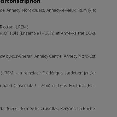
circonscription
 de Annecy Nord-Ouest, Annecy-le-Vieux, Rumilly et
 Riotton (LREM)
RIOTTON (Ensemble ! - 36%) et Anne-Valérie Duval
 d’Alby-sur-Chéran, Annecy Centre, Annecy Nord-Est,
 (LREM) – a remplacé Frédérique Lardet en janvier
rmand (Ensemble ! - 24%) et Loris Fontana (PC -
de Boëge, Bonneville, Cruseilles, Reignier, La Roche-