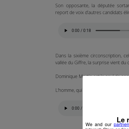
Son opposante, la députée sortan
report de voix d’autres candidats éli
Dans la sixième circonscription, c
vallée du Giffre, la surprise vient 
Dominique Martin est le seul de son p
L’homme, qui avait quitté la vie polit
Le 
We and our
partner