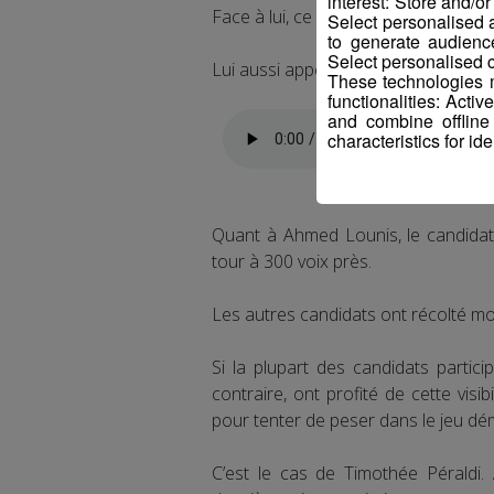
interest: Store and/o
Face à lui, ce sera donc le député so
Select personalised
to generate audienc
Select personalised c
Lui aussi appelle à la mobilisation 
These technologies m
functionalities: Acti
and combine offline
characteristics for ide
Quant à Ahmed Lounis, le candidat 
tour à 300 voix près.
Les autres candidats ont récolté mo
Si la plupart des candidats partici
contraire, ont profité de cette vis
pour tenter de peser dans le jeu dé
C’est le cas de Timothée Péraldi. 