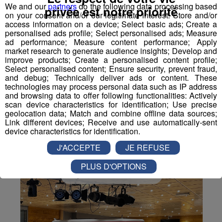
We and our
partners
do the following data processing based
privée est notre priorité
on your consent and/or our legitimate interest: Store and/or
access information on a device; Select basic ads; Create a
personalised ads profile; Select personalised ads; Measure
Partager sur Facebook
ad performance; Measure content performance; Apply
market research to generate audience insights; Develop and
improve products; Create a personalised content profile;
Select personalised content; Ensure security, prevent fraud,
and debug; Technically deliver ads or content. These
Partager sur Twitter
technologies may process personal data such as IP address
and browsing data to offer following functionalities: Actively
scan device characteristics for identification; Use precise
geolocation data; Match and combine offline data sources;
Link different devices; Receive and use automatically-sent
device characteristics for identification.
J'ACCEPTE
JE REFUSE
PLUS D'OPTIONS