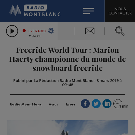
HOROSCOPE
CITIZEN MACHINERY
NOUS
CONTACTER
COMPAGNIE DU MONT-BLANC
LES CHRONIQUES DE L'EXPERT
GRAND MASSIF DOMAINES SKIABLES
LIVE RADIO
94.60
BORINI
Freeride World Tour : Marion
BIGARD
Haerty championne du monde de
snowboard freeride
Publié par La Rédaction Radio Mont Blanc
-
8 mars 2019 à
09h48
Radio Mont Blanc
Actus
Sport