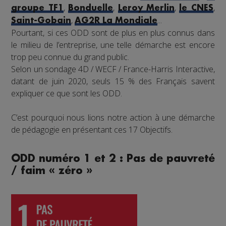
,
,
,
,
groupe TF1
Bonduelle
Leroy Merlin
le CNES
,
...
Saint-Gobain
AG2R La Mondiale
Pourtant, si ces ODD sont de plus en plus connus dans
le milieu de l’entreprise, une telle démarche est encore
trop peu connue du grand public.
Selon un sondage 4D / WECF / France-Harris Interactive,
datant de juin 2020, seuls 15 % des Français savent
expliquer ce que sont les ODD.
C’est pourquoi nous lions notre action à une démarche
de pédagogie en présentant ces 17 Objectifs.
ODD numéro 1 et 2 : Pas de pauvreté
/ faim « zéro »