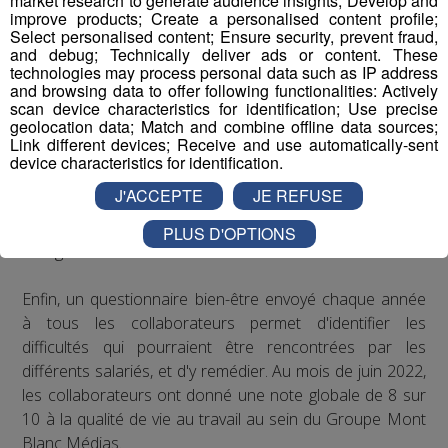
market research to generate audience insights; Develop and
Concernant le bien-être au travail, le Groupe Mont Blanc
improve products; Create a personalised content profile;
Médias organise depuis plusieurs années des
Select personalised content; Ensure security, prevent fraud,
and debug; Technically deliver ads or content. These
séminaires d’entreprise qui permettent à ses
technologies may process personal data such as IP address
collaborateurs de partager des moments conviviaux qui
and browsing data to offer following functionalities: Actively
sortent du cadre formel du travail. De plus, il est
scan device characteristics for identification; Use precise
geolocation data; Match and combine offline data sources;
régulièrement proposé aux salariés de participer à des
Link different devices; Receive and use automatically-sent
événements festifs (rencontres sportives avec les clubs
device characteristics for identification.
partenaires comme les Pionniers de Chamonix ou le FC
J'ACCEPTE
JE REFUSE
Annecy, festivals de musique...) qui accroissent la
cohésion d'équipe et renforcent les liens entre
PLUS D'OPTIONS
collègues.
Enfin, un questionnaire bien-être envoyé chaque année
à tous les collaborateurs permet d'identifier les
difficultés qui pourraient être rencontrées par les
différents salariés, et d'y remédier. Au mois de juin 2022,
les collaborateurs ont donné une note globale de 8 sur
10 à la qualité de vie au travail au sein du Groupe Mont
Blanc Médias.