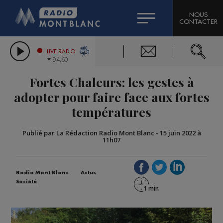
HOROSCOPE
CITIZEN MACHINERY
NOUS
CONTACTER
COMPAGNIE DU MONT-BLANC
LES CHRONIQUES DE L'EXPERT
GRAND MASSIF DOMAINES SKIABLES
LIVE RADIO
94.60
BORINI
Fortes Chaleurs: les gestes à
BIGARD
adopter pour faire face aux fortes
températures
Publié par La Rédaction Radio Mont Blanc
-
15 juin 2022 à
11h07
Radio Mont Blanc
Actus
Société