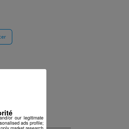
ter
’hui du
uchon
rité
nd/or our legitimate
sonalised ads profile;
pply market research