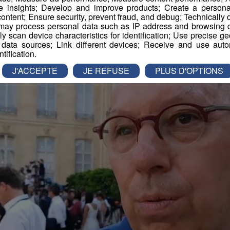
e insights; Develop and improve products; Create a personali
ontent; Ensure security, prevent fraud, and debug; Technically d
ay process personal data such as IP address and browsing da
vely scan device characteristics for identification; Use precise g
 data sources; Link different devices; Receive and use autom
ntification.
J'ACCEPTE
JE REFUSE
PLUS D'OPTIONS