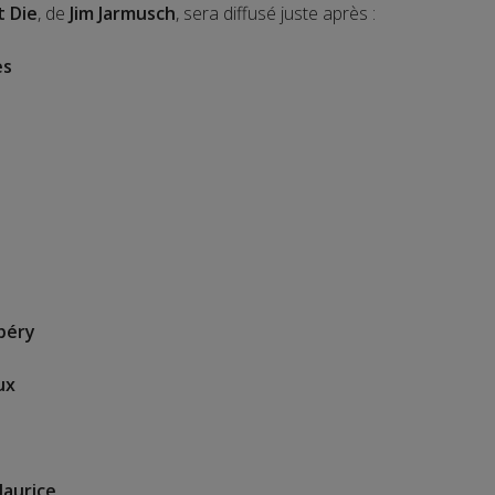
t Die
, de
Jim Jarmusch
, sera diffusé juste après :
es
béry
ux
Maurice