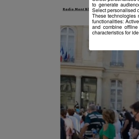
to generate audienc
Select personalised c
Radio Mont Blanc
Actus
These technologies m
functionalities: Acti
and combine offline
characteristics for ide