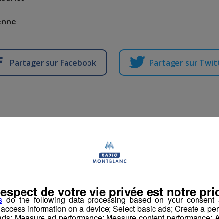
ienne
Partager sur Facebook
Partager sur Twit
Savoie : décès aujourd
ositeur Etienne Perr
respect de votre vie privée est notre prio
s
do the following data processing based on your consent a
Publié par David Gaydon
-
14 mai 2019 à 17h37
r access information on a device; Select basic ads; Create a per
 ads; Measure ad performance; Measure content performance; A