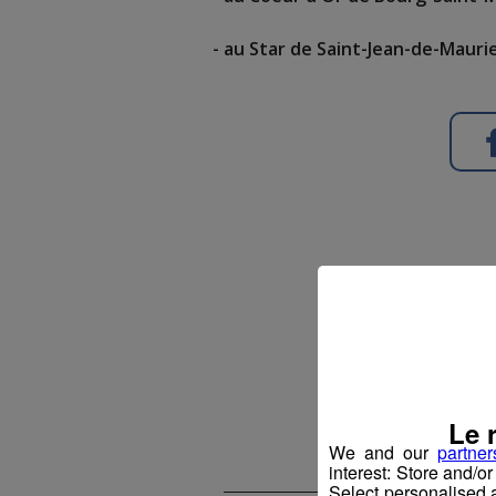
- au Star de Saint-Jean-de-Maur
Haute 
comp
Le 
We and our
partner
interest: Store and/o
Select personalised