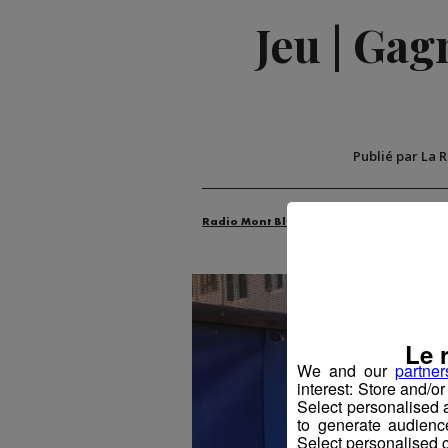
Jeu | Gag
Publié par La 
Radio Mont Blanc
Animation
Jeux
Le 
We and our
partner
interest: Store and/o
Select personalised
to generate audienc
Select personalised c