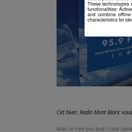
These technologies m
functionalities: Acti
and combine offline
characteristics for ide
Cet hiver, Radio Mont Blanc vous 
Mais ce n'est pas tout ! Cette se