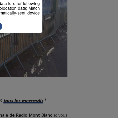
ta to offer following
eolocation data; Match
atically-sent device
es
!
tous les mercredis
inale de Radio Mont Blanc
et vous