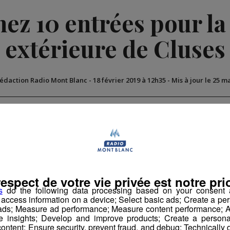
nez 10 entrées pour la
extérieure de Cluses
Rédaction Radio Mont Blanc
-
18 février 2019 à 12h35
-
Mis à jour le 25 m
 Cloturés
respect de votre vie privée est notre prio
s
do the following data processing based on your consent a
r access information on a device; Select basic ads; Create a per
 ads; Measure ad performance; Measure content performance; A
e insights; Develop and improve products; Create a personali
ontent; Ensure security, prevent fraud, and debug; Technically d