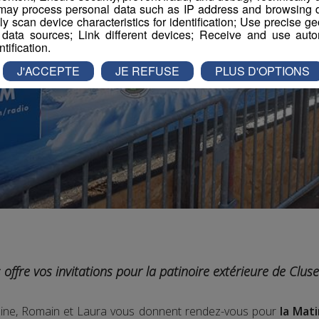
ay process personal data such as IP address and browsing da
vely scan device characteristics for identification; Use precise g
 data sources; Link different devices; Receive and use autom
ntification.
J'ACCEPTE
JE REFUSE
PLUS D'OPTIONS
offre vos invitations pour la patinoire extérieure de Clus
maine, Romain et Laura vous donnent rendez-vous pour
la Mat