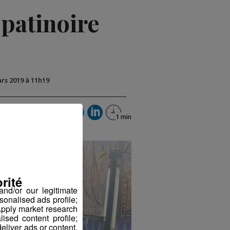
 patinoire
ars 2019 à 11h19
rité
nd/or our legitimate
sonalised ads profile;
pply market research
sed content profile;
eliver ads or content.