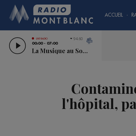
ACCUEIL
R
94.60
LIVE RADIO
00:00 - 07:00
La Musique au Sommet
Contamine
l'hôpital, p