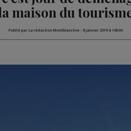
la maison du tourism
Publié par La rédaction Montblanclive
-
8 janvier 2019 à 10h04