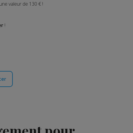
'une valeur de 130 € !
er
!
ter
agement pour