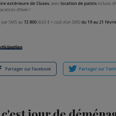
oire extérieure de Cluses
, avec
location de patins
incluse, d
acances d'hiver !
S
par SMS au
72 800
(0,65 € + coût d'un SMS)
du 19 au 21 févri
rticipation
Partager sur Facebook
Partager sur Twit
 : c'est jour de démén