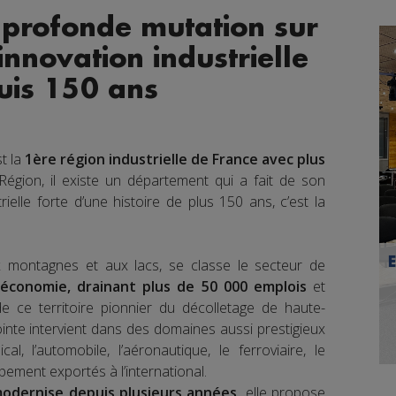
 profonde mutation sur
innovation industrielle
uis 150 ans
t la
1ère région industrielle de France avec plus
égion, il existe un département qui a fait de son
trielle forte d’une histoire de plus 150 ans, c’est la
ux montagnes et aux lacs, se classe le secteur de
’économie, drainant plus de 50 000 emplois
et
de ce territoire pionnier du décolletage de haute-
ointe intervient dans des domaines aussi prestigieux
al, l’automobile, l’aéronautique, le ferroviaire, le
pement exportés à l’international.
odernise depuis plusieurs années,
elle propose