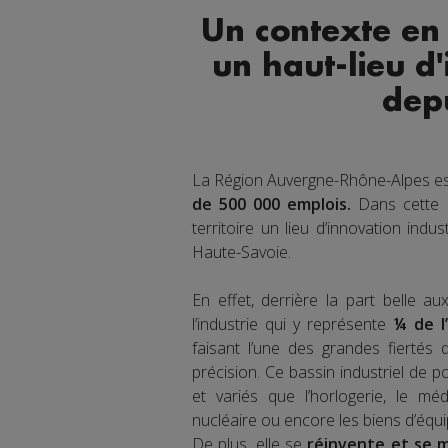
Un contexte en
un haut-lieu d'
dep
La Région Auvergne-Rhône-Alpes es
de 500 000 emplois.
Dans cette R
territoire un lieu d’innovation indus
Haute-Savoie.
En effet, derrière la part belle a
l’industrie qui y représente
¼ de l
faisant l’une des grandes fiertés 
précision. Ce bassin industriel de p
et variés que l’horlogerie, le médic
nucléaire ou encore les biens d’équi
De plus, elle se
réinvente et se m