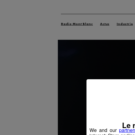
Radio Mont Blanc
Actus
Industrie
Le 
We and our
partner