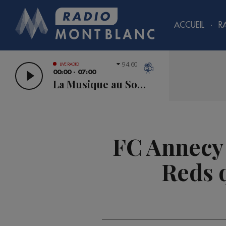
ACCUEIL
R
94.60
LIVE RADIO
00:00 - 07:00
La Musique au Sommet
FC Annecy 
Reds 