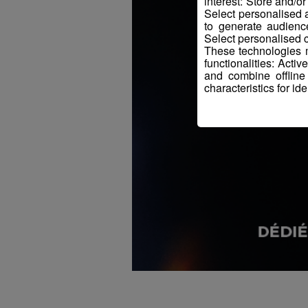
interest: Store and/o
Select personalised
to generate audienc
Select personalised c
These technologies m
functionalities: Acti
and combine offline
characteristics for ide