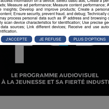
r access information on a device; Select basic ads; Create a per
 ads; Measure ad performance; Measure content performance; A
e insights; Develop and improve products; Create a personali
ontent; Ensure security, prevent fraud, and debug; Technically d
ay process personal data such as IP address and browsing da
vely scan device characteristics for identification; Use precise g
 data sources; Link different devices; Receive and use autom
ntification.
J'ACCEPTE
JE REFUSE
PLUS D'OPTIONS