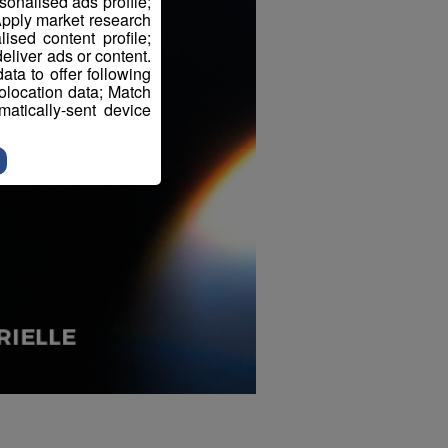
sonalised ads profile;
pply market research
sed content profile;
eliver ads or content.
ta to offer following
eolocation data; Match
atically-sent device