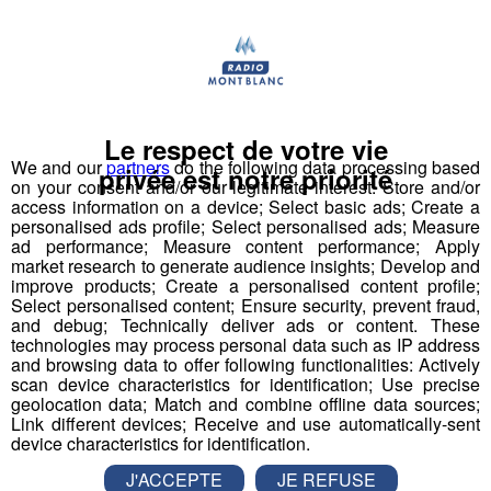
mp3
Programme :
Le respect de votre vie
We and our
partners
do the following data processing based
privée est notre priorité
on your consent and/or our legitimate interest: Store and/or
access information on a device; Select basic ads; Create a
De 10h à 18h, les Pompiers de Cluses vous proposeront
personalised ads profile; Select personalised ads; Measure
démonstrations, animations pour les enfants (et les plus
ad performance; Measure content performance; Apply
market research to generate audience insights; Develop and
grands !), ateliers, grand défilé et commémoration
improve products; Create a personalised content profile;
officielle.
Select personalised content; Ensure security, prevent fraud,
and debug; Technically deliver ads or content. These
technologies may process personal data such as IP address
and browsing data to offer following functionalities: Actively
scan device characteristics for identification; Use precise
geolocation data; Match and combine offline data sources;
10h00 : ouverture des stands
Link different devices; Receive and use automatically-sent
device characteristics for identification.
J'ACCEPTE
JE REFUSE