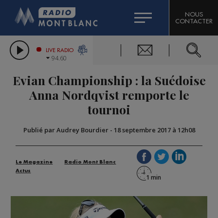
HOROSCOPE
CITIZEN MACHINERY
NOUS
CONTACTER
COMPAGNIE DU MONT-BLANC
LES CHRONIQUES DE L'EXPERT
GRAND MASSIF DOMAINES SKIABLES
LIVE RADIO
94.60
BORINI
Evian Championship : la Suédoise
BIGARD
Anna Nordqvist remporte le
tournoi
Publié par Audrey Bourdier
-
18 septembre 2017 à 12h08
Le Magazine
Radio Mont Blanc
Actus