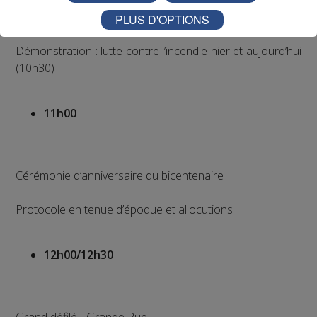
Expositions de véhicules et matériels
PLUS D'OPTIONS
Démonstration : lutte contre l’incendie hier et aujourd’hui
(10h30)
11h00
Cérémonie d’anniversaire du bicentenaire
Protocole en tenue d’époque et allocutions
12h00/12h30
Grand défilé - Grande Rue