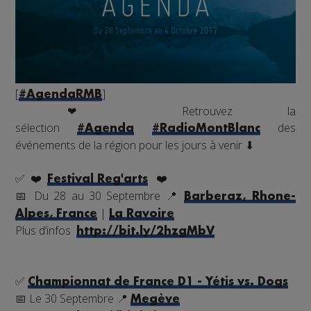
[
]
#
AgendaRMB
❤
Retrouvez la
sélection
des
#
Agenda
#
RadioMontBlanc
événements de la région pour les jours à venir
⬇
✅
❤️
❤️
Festival Reg'arts
📅
Du 28 au 30 Septembre
📍
Barberaz, Rhone-
|
Alpes, France
La Ravoire
Plus d’infos
http://bit.ly/2hzgMbV
✅
Championnat de France D1 - Yétis vs. Dogs
📅
Le 30 Septembre
📍
Megève