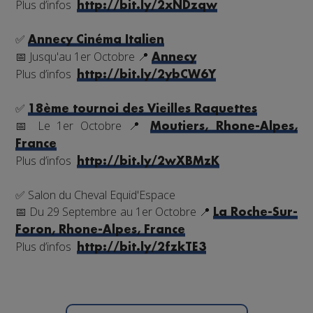
Plus d’infos
http://bit.ly/2xNDzqw
✅
Annecy Cinéma Italien
📅
Jusqu'au 1er Octobre
📍
Annecy
Plus d’infos
http://bit.ly/2ybCW6Y
✅
18ème tournoi des Vieilles Raquettes
📅
Le 1er Octobre
📍
Moutiers, Rhone-Alpes,
France
Plus d’infos
http://bit.ly/2wXBMzK
✅
Salon du Cheval Equid'Espace
📅
Du 29 Septembre au 1er Octobre
📍
La Roche-Sur-
Foron, Rhone-Alpes, France
Plus d’infos
http://bit.ly/2fzkTE3