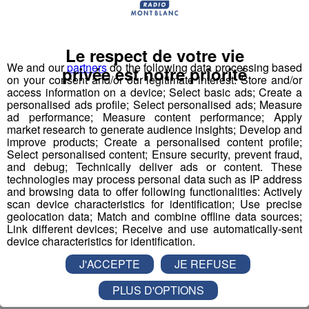
Damien Gaucherand est le directeur d'Innovales, qui a
lancé le dispositif. Il explique qui peut en profiter.
Le respect de votre vie
We and our
partners
do the following data processing based
mp3
privée est notre priorité
on your consent and/or our legitimate interest: Store and/or
access information on a device; Select basic ads; Create a
L'un des premiers chantiers entrepris dans le
personalised ads profile; Select personalised ads; Measure
département se situe à Arbusigny. Il s'agit d'une maison
ad performance; Measure content performance; Apply
market research to generate audience insights; Develop and
datant du XIXe siècle : sept artisans ont été formés pour
improve products; Create a personalised content profile;
entreprendre ces travaux particuliers.
Select personalised content; Ensure security, prevent fraud,
and debug; Technically deliver ads or content. These
technologies may process personal data such as IP address
mp3
and browsing data to offer following functionalities: Actively
scan device characteristics for identification; Use precise
geolocation data; Match and combine offline data sources;
Link different devices; Receive and use automatically-sent
device characteristics for identification.
J'ACCEPTE
JE REFUSE
Partager sur Facebook
PLUS D'OPTIONS