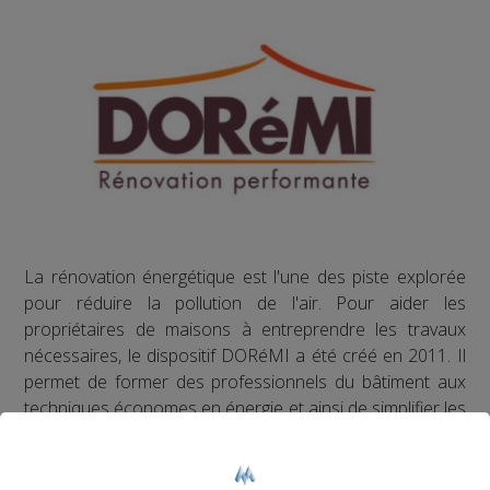
La rénovation énergétique est l'une des piste explorée
pour réduire la pollution de l'air. Pour aider les
propriétaires de maisons à entreprendre les travaux
nécessaires, le dispositif DORéMI a été créé en 2011. Il
permet de former des professionnels du bâtiment aux
techniques économes en énergie et ainsi de simplifier les
démarches pour les propriétaires.
Il existe aujourd'hui dans cinq communautés de
communes de Haute-Savoie.