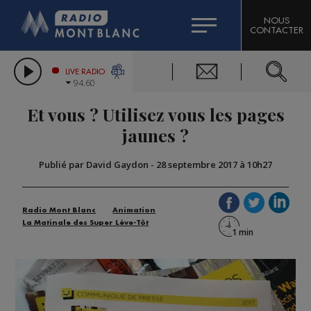
HOROSCOPE
CITIZEN MACHINERY
NOUS
CONTACTER
COMPAGNIE DU MONT-BLANC
LES CHRONIQUES DE L'EXPERT
GRAND MASSIF DOMAINES SKIABLES
LIVE RADIO
94.60
BORINI
Et vous ? Utilisez vous les pages
BIGARD
jaunes ?
Publié par David Gaydon
-
28 septembre 2017 à 10h27
Radio Mont Blanc
Animation
La Matinale des Super Lève-Tôt