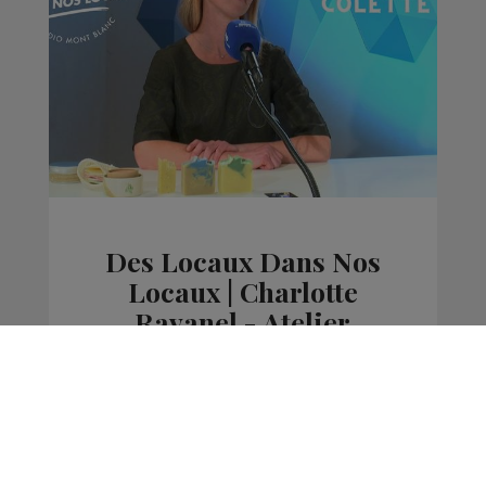
Des Locaux Dans Nos
Locaux | Charlotte
Ravanel - Atelier
Colette
La Famille Radio Mont Blanc
Des Locaux Dans Nos Locaux