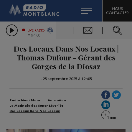
HOROSCOPE
CITIZEN MACHINERY
NOUS
CONTACTER
COMPAGNIE DU MONT-BLANC
LES CHRONIQUES DE L'EXPERT
GRAND MASSIF DOMAINES SKIABLES
LIVE RADIO
94.60
BORINI
Des Locaux Dans Nos Locaux |
BIGARD
Thomas Dufour - Gérant des
Gorges de la Diosaz
-
25 septembre 2025 à 12h05
Radio Mont Blanc
Animation
La Matinale des Super Lève-Tôt
Des Locaux Dans Nos Locaux