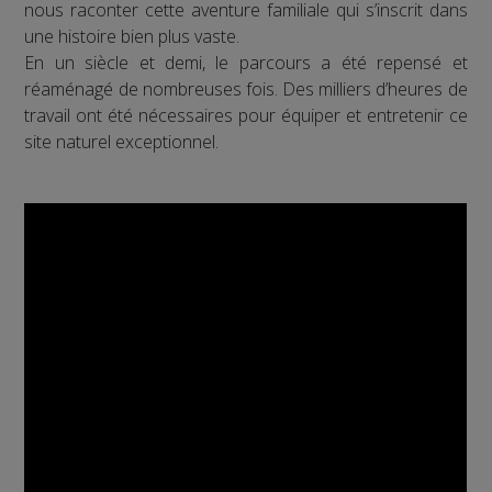
nous raconter cette aventure familiale qui s’inscrit dans
une histoire bien plus vaste.
En un siècle et demi, le parcours a été repensé et
réaménagé de nombreuses fois. Des milliers d’heures de
travail ont été nécessaires pour équiper et entretenir ce
site naturel exceptionnel.