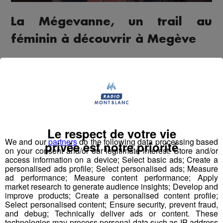
La Mégevanne, un trail au
féminin à découvrir à Megève
Amandine Elie, organisatrice du Trail féminin
La
, était notre invitée sur Radio Mont Blanc.
Mégevanne
Elle est venue nous présenter cette course unique, 100
% féminine, qui se déroulera à Megève le 11 octobre.
Le respect de votre vie
We and our
partners
do the following data processing based
privée est notre priorité
Un rendez-vous sportif et convivial pensé pour mettre à
on your consent and/or our legitimate interest: Store and/or
access information on a device; Select basic ads; Create a
l’honneur la pratique féminine du trail, avec différents
personalised ads profile; Select personalised ads; Measure
formats accessibles à toutes et une ambiance
ad performance; Measure content performance; Apply
chaleureuse au cœur du pays du Mont-Blanc.
market research to generate audience insights; Develop and
improve products; Create a personalised content profile;
Select personalised content; Ensure security, prevent fraud,
and debug; Technically deliver ads or content. These
technologies may process personal data such as IP address