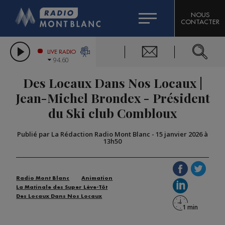
HOROSCOPE
CITIZEN MACHINERY
NOUS
CONTACTER
COMPAGNIE DU MONT-BLANC
LES CHRONIQUES DE L'EXPERT
GRAND MASSIF DOMAINES SKIABLES
LIVE RADIO
94.60
BORINI
Des Locaux Dans Nos Locaux |
BIGARD
Jean-Michel Brondex - Président
du Ski club Combloux
Publié par La Rédaction Radio Mont Blanc
-
15 janvier 2026 à
13h50
Radio Mont Blanc
Animation
La Matinale des Super Lève-Tôt
Des Locaux Dans Nos Locaux