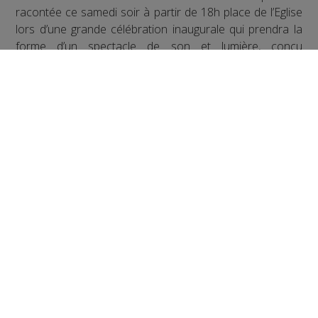
racontée ce samedi soir à partir de 18h place de l’Eglise
lors d’une grande célébration inaugurale qui prendra la
forme d’un spectacle de son et lumière, conçu
spécialement pour le cœur historique de Megève,
retraçant un siècle d’histoire entre mémoire, héritage et
regard vers l’avenir.
À l’issue du spectacle, la fête se prolongera autour d’un
grand vin chaud partagé, préparé pour l’occasion par les
chefs Emmanuel Renaut et Édouard Loubet. Pour ceux
qui sont attachés à la marque et qui ne pourraient pas
venir physiquement à l’évènement, la cérémonie sera
retransmise en direct sur le site internet
www.Aallard.com et commentée par un certain Philippe