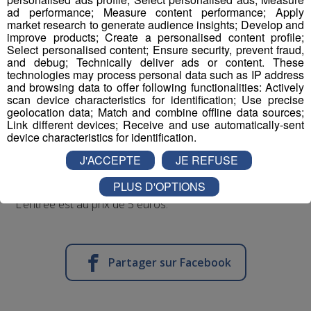
ad performance; Measure content performance; Apply
Fanny Haudiquet nous apprend comment les plantes
market research to generate audience insights; Develop and
ont une capacité à changer l’air, à le manier pour que
improve products; Create a personalised content profile;
Select personalised content; Ensure security, prevent fraud,
tout ce qui est nocif soit absorbé. Et il y a de quoi faire
and debug; Technically deliver ads or content. These
dans nos maisons.
technologies may process personal data such as IP address
and browsing data to offer following functionalities: Actively
scan device characteristics for identification; Use precise
geolocation data; Match and combine offline data sources;
Link different devices; Receive and use automatically-sent
device characteristics for identification.
J'ACCEPTE
JE REFUSE
Pour en savoir plus, rendez-vous à la conférence à la
PLUS D'OPTIONS
Villa Cohendier ce samedi 17 janvier à 10 heures.
L’entrée est au prix de 5 euros.
Partager sur Facebook