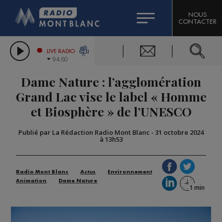
HOROSCOPE
CITIZEN MACHINERY
NOUS
CONTACTER
COMPAGNIE DU MONT-BLANC
LES CHRONIQUES DE L'EXPERT
GRAND MASSIF DOMAINES SKIABLES
LIVE RADIO
94.60
BORINI
Dame Nature : l’agglomération
BIGARD
Grand Lac vise le label « Homme
et Biosphère » de l’UNESCO
Publié par La Rédaction Radio Mont Blanc
-
31 octobre 2024
à 13h53
Radio Mont Blanc
Actus
Environnement
Animation
Dame Nature