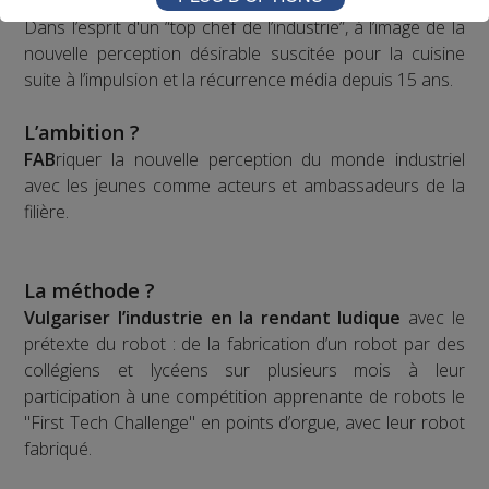
Dans l’esprit d'un “top chef de l’industrie”, à l’image de la
nouvelle perception désirable suscitée pour la cuisine
suite à l’impulsion et la récurrence média depuis 15 ans.
L’ambition ?
FAB
riquer la nouvelle perception du monde industriel
avec les jeunes comme acteurs et ambassadeurs de la
filière.
La méthode ?
Vulgariser l’industrie en la rendant ludique
avec le
prétexte du robot : de la fabrication d’un robot par des
collégiens et lycéens sur plusieurs mois à leur
participation à une compétition apprenante de robots le
"First Tech Challenge" en points d’orgue, avec leur robot
fabriqué.