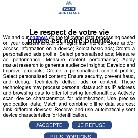
Notre proposition de
valeur ?
Le respect de votre vie
We and our
partners
do the following data processing based
privée est notre priorité
Impulser un nouveau récit médiatique pour
on your consent and/or our legitimate interest: Store and/or
access information on a device; Select basic ads; Create a
réconcilier les jeunes et l’industrie
personalised ads profile; Select personalised ads; Measure
ad performance; Measure content performance; Apply
market research to generate audience insights; Develop and
improve products; Create a personalised content profile;
Pour la 1ère fois dans l’histoire de l’industrie et des
Select personalised content; Ensure security, prevent fraud,
médias français, nous proposons de porter, créer,
and debug; Technically deliver ads or content. These
produire, diffuser un programme audiovisuel « mass
technologies may process personal data such as IP address
and browsing data to offer following functionalities: Actively
média » à l’échelle régionale.
scan device characteristics for identification; Use precise
geolocation data; Match and combine offline data sources;
Link different devices; Receive and use automatically-sent
Top Fab, le 1er programme
device characteristics for identification.
audiovisuel inspirant qui raconte
J'ACCEPTE
JE REFUSE
la fierté industrielle par la jeune
génération
PLUS D'OPTIONS