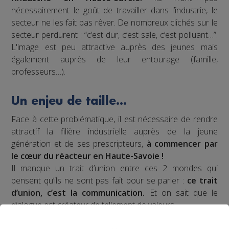
nécessairement le goût de travailler dans l’industrie, le
secteur ne les fait pas rêver. De nombreux clichés sur le
secteur perdurent : “c’est dur, c’est sale, c’est polluant…”.
L'image est peu attractive auprès des jeunes mais
également auprès de leur entourage (famille,
professeurs…).
Un enjeu de taille…
Face à cette problématique, il est nécessaire de rendre
attractif la filière industrielle auprès de la jeune
génération et de ses prescripteurs,
à commencer par
le cœur du réacteur en Haute-Savoie !
Il manque un trait d’union entre ces 2 mondes qui
pensent qu’ils ne sont pas fait pour se parler :
ce trait
d’union, c’est la communication.
Et on sait que le
dialogue est créateur de tellement de valeurs.