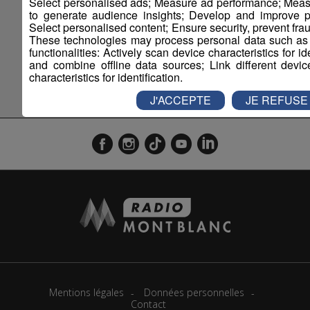
Select personalised ads; Measure ad performance; Meas
to generate audience insights; Develop and improve pr
Select personalised content; Ensure security, prevent fra
Offres d'Emploi
These technologies may process personal data such as I
functionalities: Actively scan device characteristics for i
and combine offline data sources; Link different devi
characteristics for identification.
>> Tous les articles
J'ACCEPTE
JE REFUSE
Mentions légales
Données personnelles
Contact