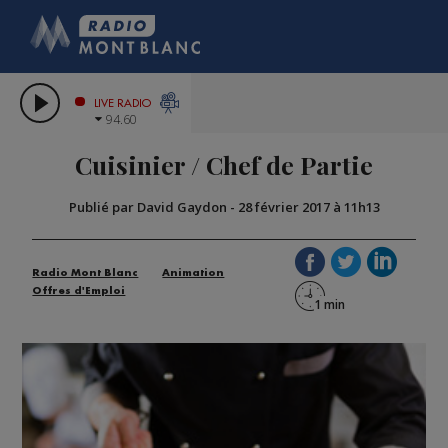
HOROSCO
CITIZEN MAC
COMPAGNIE DU M
LES CHRONIQUES D
GRAND MASSIF DOMAI
LIVE RADIO
94.60
BORINI
Cuisinier / Chef de Partie
BIGARD
Publié par David Gaydon
-
28 février 2017 à 11h13
Radio Mont Blanc
Animation
Offres d'Emploi