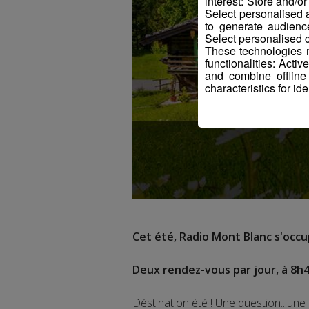
interest: Store and/o
Select personalised
to generate audienc
Select personalised c
These technologies m
functionalities: Acti
and combine offline
characteristics for ide
Cet été, Radio Mont Blanc s'occup
Deux rendez-vous par jour, à 8h4
Déstination été ! Une question...une 