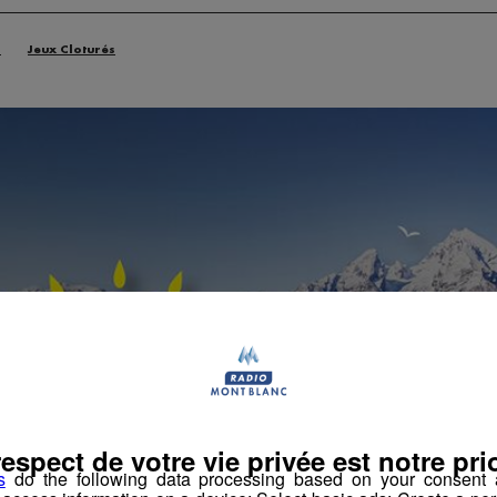
n
Jeux Cloturés
respect de votre vie privée est notre prio
s
do the following data processing based on your consent a