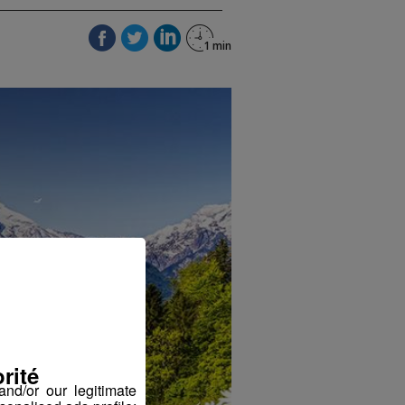
rité
nd/or our legitimate