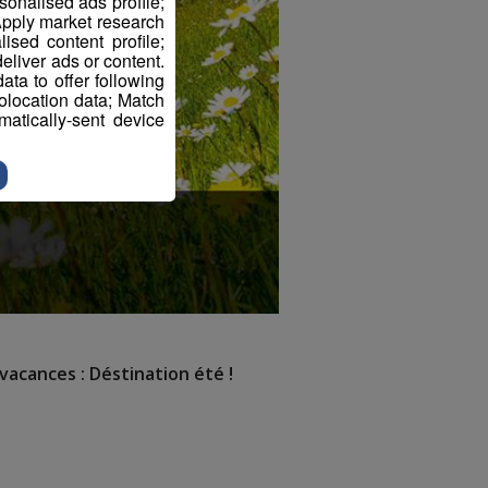
sonalised ads profile;
pply market research
sed content profile;
eliver ads or content.
ta to offer following
eolocation data; Match
atically-sent device
vacances : Déstination été !