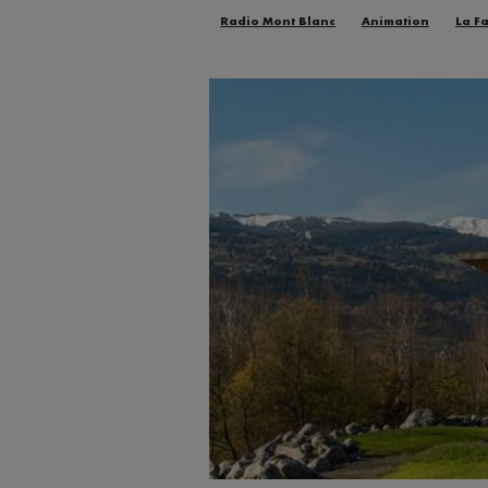
Radio Mont Blanc
Animation
La F