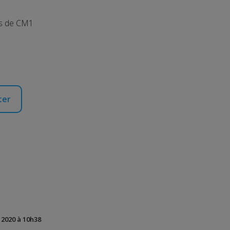
ves de CM1
ter
t 2020 à 10h38