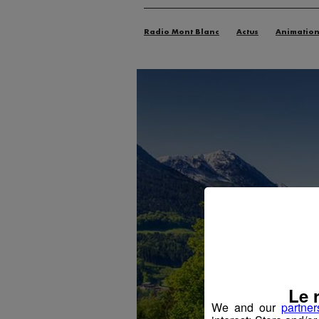
Radio Mont Blanc
Actus
Animatio
Le 
We and our
partner