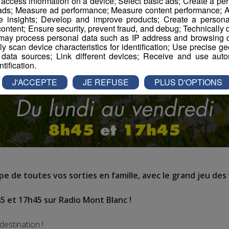
r access information on a device; Select basic ads; Create a per
 ads; Measure ad performance; Measure content performance; A
e insights; Develop and improve products; Create a personali
ontent; Ensure security, prevent fraud, and debug; Technically d
ay process personal data such as IP address and browsing da
vely scan device characteristics for identification; Use precise g
 data sources; Link different devices; Receive and use autom
ntification.
J'ACCEPTE
JE REFUSE
PLUS D'OPTIONS
e de toutes vos sorties en famille, avec le grand jeu des 
5 et 17h45 sur Radio Mont Blanc !
destination !