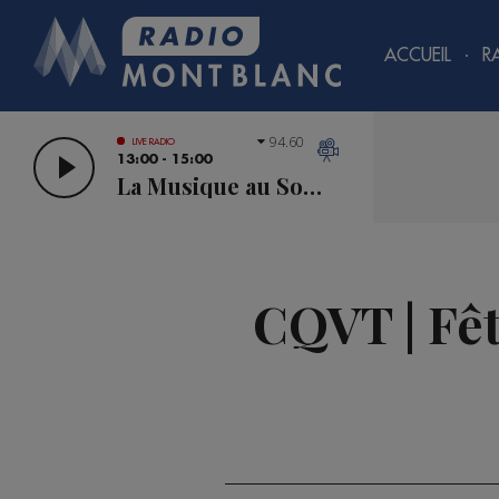
ACCUEIL
R
94.60
LIVE RADIO
13:00 - 15:00
La Musique au Sommet
CQVT | Fêt