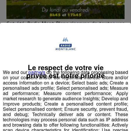
Cet été, Radio Mont Blanc s'occupe de toutes vos
sorties en famille, avec le grand jeu des vacances :
Déstination été !
Deux rendez-vous par jour, à 8h45 et 17h45 sur
Radio Mont Blanc !
Le respect de votre vie
We and our
partners
do the following data processing based
Déstination été ! Une question...une destination !
privée est notre priorité
on your consent and/or our legitimate interest: Store and/or
access information on a device; Select basic ads; Create a
Nous vous poserons une question, a vous de faire le
personalised ads profile; Select personalised ads; Measure
ad performance; Measure content performance; Apply
bon choix entre les 3 réponses pour repartir avec vos
market research to generate audience insights; Develop and
entrées pour un maximum d'activités dans la région !
improve products; Create a personalised content profile;
Select personalised content; Ensure security, prevent fraud,
and debug; Technically deliver ads or content. These
Inscription par téléphone toute la journée pour
technologies may process personal data such as IP address
participer aux 2 tirages au sort par jour à 8h45 et 17h45.
and browsing data to offer following functionalities: Actively
Appelez le standard au 04 50 58 24 09
scan device characteristics for identification; Use precise