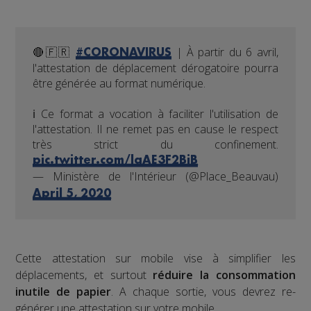
🔴🇫🇷
| À partir du 6 avril,
#CORONAVIRUS
l'attestation de déplacement dérogatoire pourra
être générée au format numérique.
ℹ️ Ce format a vocation à faciliter l'utilisation de
l'attestation. Il ne remet pas en cause le respect
très strict du confinement.
pic.twitter.com/laAE3F2BjB
— Ministère de l'Intérieur (@Place_Beauvau)
April 5, 2020
Cette attestation sur mobile vise à simplifier les
déplacements, et surtout
réduire la consommation
inutile de papier
. A chaque sortie, vous devrez re-
générer une attestation sur votre mobile.