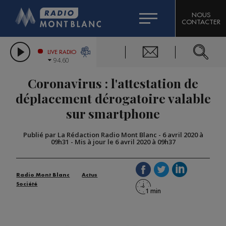
HOROSCOPE
CITIZEN MACHINERY
NOUS
CONTACTER
COMPAGNIE DU MONT-BLANC
LES CHRONIQUES DE L'EXPERT
GRAND MASSIF DOMAINES SKIABLES
LIVE RADIO
94.60
BORINI
Coronavirus : l'attestation de
BIGARD
déplacement dérogatoire valable
sur smartphone
Publié par La Rédaction Radio Mont Blanc
-
6 avril 2020 à
09h31
-
Mis à jour le 6 avril 2020 à 09h37
Radio Mont Blanc
Actus
Société