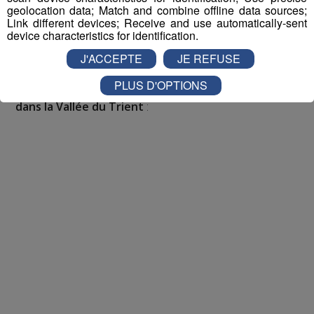
geolocation data; Match and combine offline data sources;
Link different devices; Receive and use automatically-sent
Pour cette semaine on vous offre vos entrées pour vous
device characteristics for identification.
et la personne de votre choix pour
WALIBI RHONE
J'ACCEPTE
JE REFUSE
ALPES
!
PLUS D'OPTIONS
Nathan est allé tester pour vous
Verticalp Émosson,
dans la Vallée du Trient
: