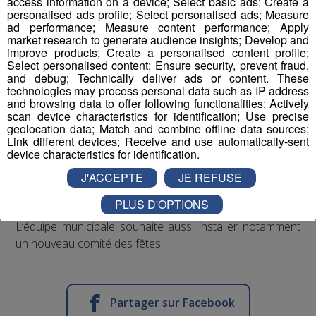
access information on a device; Select basic ads; Create a
Ainsi que les grandes orientations qui guideront l'action
personalised ads profile; Select personalised ads; Measure
communale dans les mois et années à venir.
ad performance; Measure content performance; Apply
market research to generate audience insights; Develop and
improve products; Create a personalised content profile;
Select personalised content; Ensure security, prevent fraud,
and debug; Technically deliver ads or content. These
technologies may process personal data such as IP address
and browsing data to offer following functionalities: Actively
scan device characteristics for identification; Use precise
Après avoir lancé une réflexion globale sur l’organisation
geolocation data; Match and combine offline data sources;
Link different devices; Receive and use automatically-sent
des services municipaux, la nouvelle mairie a aussi
device characteristics for identification.
entamé un travail de fond pour réaliser un audit financier
de la commune, afin de prioriser les investissements et
J'ACCEPTE
JE REFUSE
utiliser l’argent prioritairement dans l’intérêt des
PLUS D'OPTIONS
houchards au lieu de privilégier l’activité touristique.
L’équipe municipale souhaite aussi installer notamment
un nouveau comité des fêtes.
Partager sur Facebook