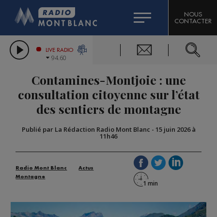
HOROSCOPE
CITIZEN MACHINERY
NOUS
CONTACTER
COMPAGNIE DU MONT-BLANC
LES CHRONIQUES DE L'EXPERT
GRAND MASSIF DOMAINES SKIABLES
LIVE RADIO
94.60
BORINI
Contamines-Montjoie : une
BIGARD
consultation citoyenne sur l’état
des sentiers de montagne
Publié par La Rédaction Radio Mont Blanc
-
15 juin 2026 à
11h46
Radio Mont Blanc
Actus
Montagne