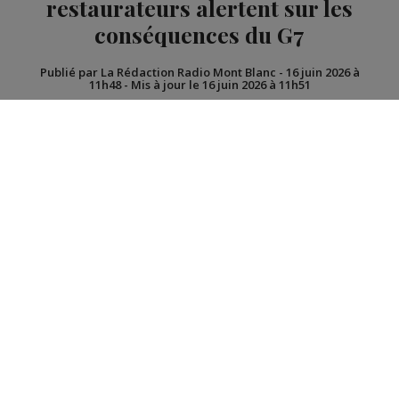
restaurateurs alertent sur les
conséquences du G7
Publié par La Rédaction Radio Mont Blanc
-
16 juin 2026 à
11h48
-
Mis à jour le 16 juin 2026 à 11h51
Radio Mont Blanc
Actus
Société