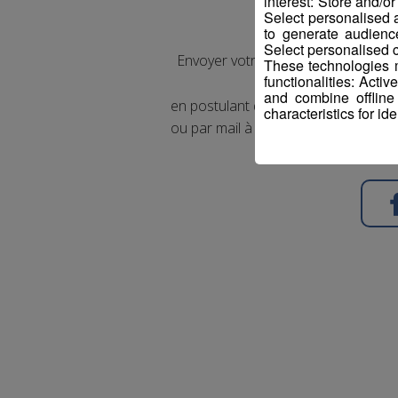
interest: Store and/o
Select personalised
to generate audienc
Select personalised c
Envoyer votre CV à la personne en
These technologies m
functionalities: Acti
and combine offline
en postulant directement en ligne s
characteristics for ide
ou par mail à
tessereau.jocely