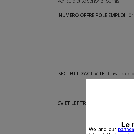
Véhicule et téléphone fournis.
NUMERO OFFRE POLE EMPLOI
: 0
SECTEUR D’ACTIVITE :
travaux de p
CV ET LETTRE DE MOTIVATION à 
Le 
We and our
partner