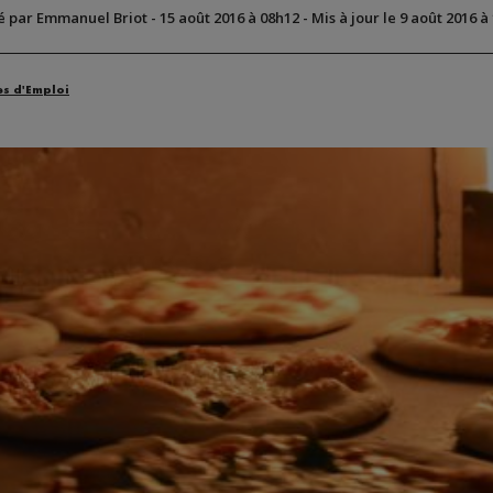
é par Emmanuel Briot
-
15 août 2016 à 08h12
-
Mis à jour le 9 août 2016 à
es d'Emploi