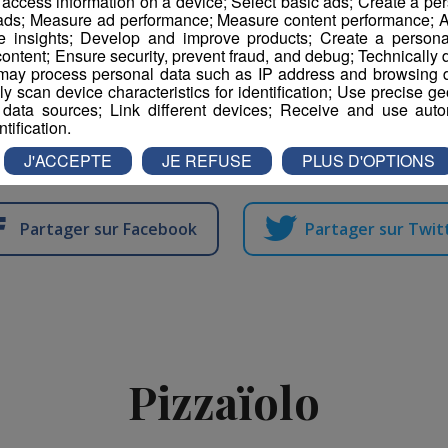
r access information on a device; Select basic ads; Create a per
 ads; Measure ad performance; Measure content performance; A
e insights; Develop and improve products; Create a personali
ontent; Ensure security, prevent fraud, and debug; Technically d
 charge du recrutement
ay process personal data such as IP address and browsing da
vely scan device characteristics for identification; Use precise g
 data sources; Link different devices; Receive and use autom
ur
depuis l'offre d'emploi
www.pole-emploi.fr
ntification.
n@yahoo.fr
J'ACCEPTE
JE REFUSE
PLUS D'OPTIONS
Partager sur Facebook
Partager sur Twit
Pizzaïolo