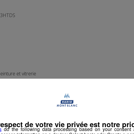
43HTDS
einture et vitrerie
adresser
:
respect de votre vie privée est notre prio
s
do the following data processing based on your consent a