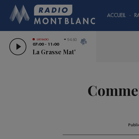
ACCUEIL
R
94.60
LIVE RADIO
07:00 - 11:00
La Grasse Mat'
Commerc
Publi