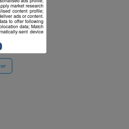
sonalised ads profile;
pply market research
sed content profile;
eliver ads or content.
ta to offer following
eolocation data; Match
atically-sent device
ter