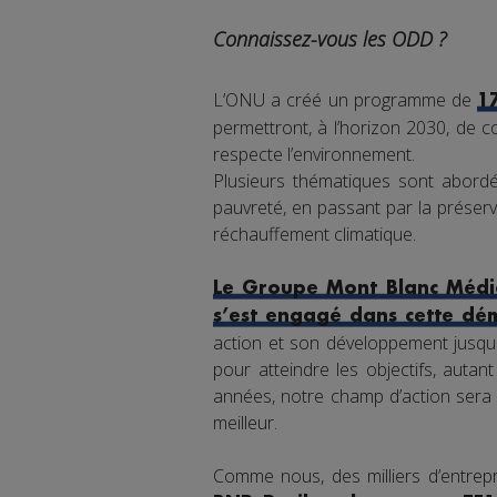
Connaissez-vous les ODD ?
L’ONU a créé un programme de
1
permettront, à l’horizon 2030, de co
respecte l’environnement.
Plusieurs thématiques sont abordée
pauvreté, en passant par la préserva
réchauffement climatique.
Le Groupe Mont Blanc Média
s’est engagé dans cette dé
action et son développement jusqu'
pour atteindre les objectifs, auta
années, notre champ d’action sera 
meilleur.
Comme nous, des milliers d’entrepr