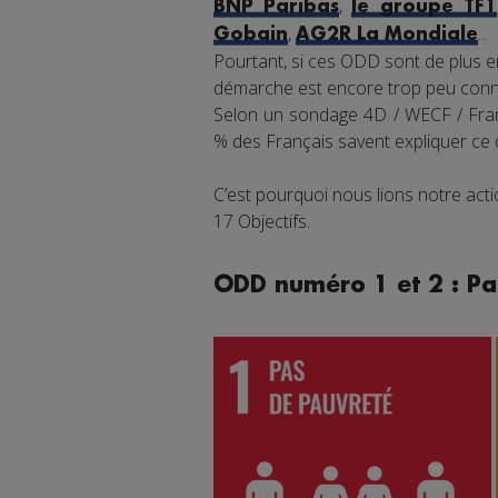
,
BNP Paribas
le groupe TF1
,
...
Gobain
AG2R La Mondiale
Pourtant, si ces ODD sont de plus en
démarche est encore trop peu connu
Selon un sondage 4D / WECF / Franc
% des Français savent expliquer ce
C’est pourquoi nous lions notre ac
17 Objectifs.
ODD numéro 1 et 2 : Pa