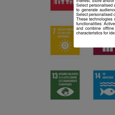
interest: Store and/o
Select personalised
to generate audienc
Select personalised c
These technologies m
functionalities: Acti
and combine offline
characteristics for ide