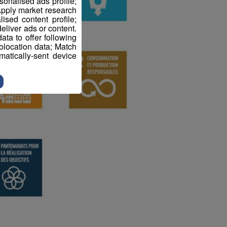
sonalised ads profile;
pply market research
sed content profile;
eliver ads or content.
ta to offer following
eolocation data; Match
atically-sent device