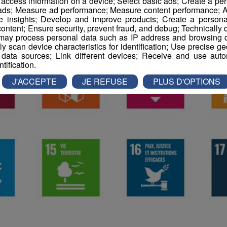
r access information on a device; Select basic ads; Create a per
 ads; Measure ad performance; Measure content performance; A
e insights; Develop and improve products; Create a personali
ontent; Ensure security, prevent fraud, and debug; Technically d
ay process personal data such as IP address and browsing da
vely scan device characteristics for identification; Use precise g
 data sources; Link different devices; Receive and use autom
ntification.
J'ACCEPTE
JE REFUSE
PLUS D'OPTIONS