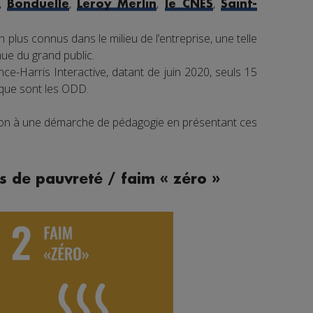
,
,
,
,
Bonduelle
Leroy Merlin
le CNES
Saint-
 plus connus dans le milieu de l’entreprise, une telle
e du grand public.
e-Harris Interactive, datant de juin 2020, seuls 15
 que sont les ODD.
tion à une démarche de pédagogie en présentant ces
s de pauvreté / faim « zéro »