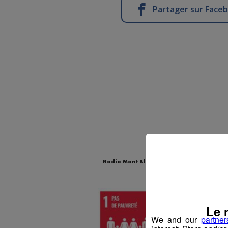
Partager sur Face
Radio Mont Blanc
Actus
Les Dossie
Le 
We and our
partner