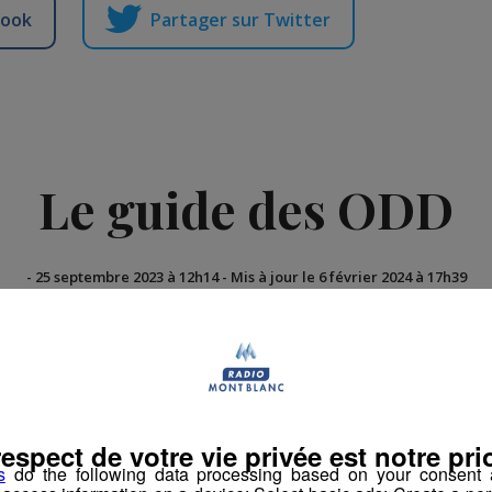
book
Partager sur Twitter
Le guide des ODD
-
25 septembre 2023 à 12h14
-
Mis à jour le 6 février 2024 à 17h39
rs
respect de votre vie privée est notre prio
s
do the following data processing based on your consent a