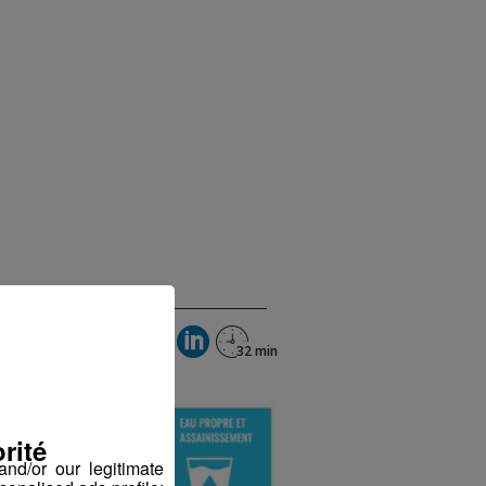
rité
nd/or our legitimate