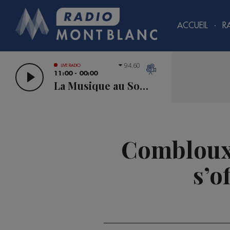
ACCUEIL
R
94.60
LIVE RADIO
11:00 - 00:00
La Musique au Sommet
Combloux :
s’o