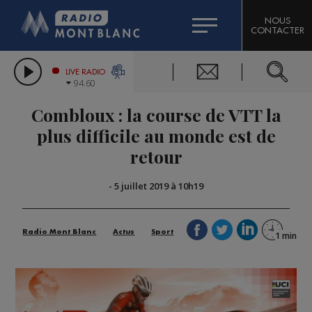
HOROSCOPE
CITIZEN MACHINERY
NOUS
CONTACTER
COMPAGNIE DU MONT-BLANC
LES CHRONIQUES DE L'EXPERT
GRAND MASSIF DOMAINES SKIABLES
LIVE RADIO
94.60
BORINI
Combloux : la course de VTT la
BIGARD
plus difficile au monde est de
retour
-
5 juillet 2019 à 10h19
Radio Mont Blanc
Actus
Sport