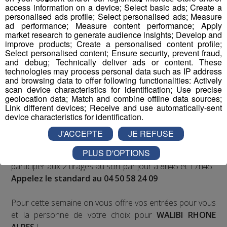
access information on a device; Select basic ads; Create a
sorties en famille, avec le grand jeu des vacances :
personalised ads profile; Select personalised ads; Measure
Déstination été !
ad performance; Measure content performance; Apply
market research to generate audience insights; Develop and
improve products; Create a personalised content profile;
Deux rendez-vous par jour, à 8h45 et 17h45 sur
Select personalised content; Ensure security, prevent fraud,
Radio Mont Blanc !
and debug; Technically deliver ads or content. These
technologies may process personal data such as IP address
and browsing data to offer following functionalities: Actively
Déstination été ! Une question...une destination !
scan device characteristics for identification; Use precise
geolocation data; Match and combine offline data sources;
Nous vous poserons une question, a vous de faire le
Link different devices; Receive and use automatically-sent
device characteristics for identification.
bon choix entre les 3 réponses pour repartir avec vos
entrées pour un maximum d'activités dans la région !
J'ACCEPTE
JE REFUSE
PLUS D'OPTIONS
Inscription par téléphone toute la journée pour
participer aux 2 tirages au sort par jour à 8h45 et 17h45.
Appelez le standard au 04 50 58 24 09
Pour cette semaine on vous offre vos entrées pour vous
et la personne de votre choix pour
WALIBI RHONE