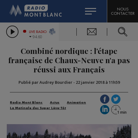
HOROSCOPE
CITIZEN MACHINERY
NOUS
CONTACTER
COMPAGNIE DU MONT-BLANC
LES CHRONIQUES DE L'EXPERT
GRAND MASSIF DOMAINES SKIABLES
LIVE RADIO
94.60
BORINI
Combiné nordique : l'étape
BIGARD
française de Chaux-Neuve n'a pas
réussi aux Français
Publié par Audrey Bourdier
-
22 janvier 2018 à 11h59
Radio Mont Blanc
Actus
Animation
La Matinale des Super Lève-Tôt