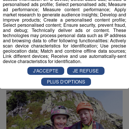
personalised ads profile; Select personalised ads; Measure
ad performance; Measure content performance; Apply
market research to generate audience insights; Develop and
Testé Approuvé | Jessica en Via
improve products; Create a personalised content profile;
Ferrata à la Flégère !
Select personalised content; Ensure security, prevent fraud,
and debug; Technically deliver ads or content. These
technologies may process personal data such as IP address
Publié par La rédaction Montblanclive
-
29 juin 2018 à 09h30
and browsing data to offer following functionalities: Actively
-
Mis à jour le 16 août 2018 à 13h01
scan device characteristics for identification; Use precise
geolocation data; Match and combine offline data sources;
Link different devices; Receive and use automatically-sent
device characteristics for identification.
Le Magazine
Radio Mont Blanc
Animation
J'ACCEPTE
JE REFUSE
La Matinale des Super Lève-Tôt
Découverte
PLUS D'OPTIONS