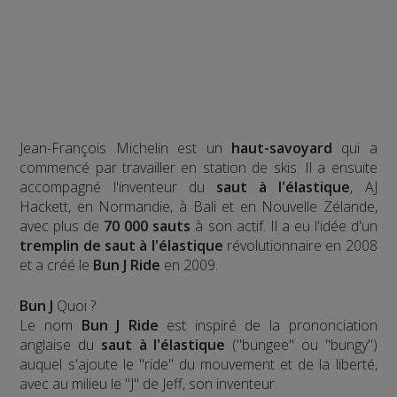
Jean-François Michelin est un
haut-savoyard
qui a
commencé par travailler en station de skis. Il a ensuite
accompagné l'inventeur du
saut à l'élastique
, AJ
Hackett, en Normandie, à Bali et en Nouvelle Zélande,
avec plus de
70 000 sauts
à son actif. Il a eu l'idée d'un
tremplin de saut à l'élastique
révolutionnaire en 2008
et a créé le
Bun J Ride
en 2009.
Bun J
Quoi ?
Le nom
Bun J Ride
est inspiré de la prononciation
anglaise du
saut à l'élastique
("bungee" ou "bungy")
auquel s'ajoute le "ride" du mouvement et de la liberté,
avec au milieu le "J" de Jeff, son inventeur.