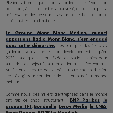
Plusieurs thématiques sont abordées : de l’éducation
pour tous, à la lutte contre la pauvreté, en passant par la
préservation des ressources naturelles et la lutte contre
le réchauffement climatique.
Le Groupe Mont Blanc Médias, auquel
appartient Radio Mont Blanc, s’est engagé
Les principes des 17 ODD
dans cette démarche.
guideront son action et son développement jusqu'en
2030, date que se sont fixée les Nations Unies pour
atteindre les objectifs, autant en interne qu’en externe.
Au fur et à mesure des années, notre champ d’action
sera élargi, pour contribuer de plus en plus à un monde
meilleur.
Comme nous, des milliers d’entreprises dans le monde
ont fait ce choix structurant :
,
BNP Paribas
le
,
,
,
,
groupe TF1
Bonduelle
Leroy Merlin
le CNES
,
...