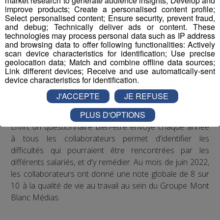
market research to generate audience insights; Develop and
improve products; Create a personalised content profile;
séminaires d’entreprise qui permettent à ses
Select personalised content; Ensure security, prevent fraud,
collaborateurs de partager des moments conviviaux qui
and debug; Technically deliver ads or content. These
sortent du cadre formel du travail. De plus, il est
technologies may process personal data such as IP address
and browsing data to offer following functionalities: Actively
régulièrement proposé aux salariés de participer à des
scan device characteristics for identification; Use precise
événements festifs (rencontres sportives avec les clubs
geolocation data; Match and combine offline data sources;
partenaires comme les Pionniers de Chamonix ou le FC
Link different devices; Receive and use automatically-sent
device characteristics for identification.
Annecy, festivals de musique...) qui accroissent la
cohésion d'équipe et renforcent les liens entre
J'ACCEPTE
JE REFUSE
collègues.
PLUS D'OPTIONS
Enfin, un questionnaire bien-être envoyé chaque année
à tous les collaborateurs permet d'identifier les
difficultés qui pourraient être rencontrées par les
différents salariés, et d'y remédier. Au mois de juin 2022,
les collaborateurs ont donné une note globale de 8 sur
10 à la qualité de vie au travail au sein du Groupe Mont
Blanc Médias.