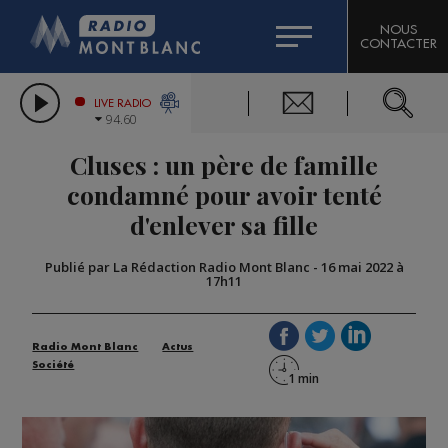
HOROSCOPE
CITIZEN MACHINERY
NOUS
CONTACTER
COMPAGNIE DU MONT-BLANC
LES CHRONIQUES DE L'EXPERT
GRAND MASSIF DOMAINES SKIABLES
LIVE RADIO
94.60
BORINI
Cluses : un père de famille
BIGARD
condamné pour avoir tenté
d'enlever sa fille
Publié par La Rédaction Radio Mont Blanc
-
16 mai 2022 à
17h11
Radio Mont Blanc
Actus
Société