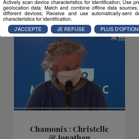
Actively scan device characteristics for identification; Use pr
geolocation data; Match and combine offline data sources;
different devices; Receive and use automatically-sent d
Vous en voulez encore ?
characteristics for identification.
J'ACCEPTE
JE REFUSE
PLUS D'OPTION
Chamonix : Christelle
& Jonathan