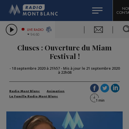
HOROSCOPE
CITIZEN MACHINERY
NO
CONTA
COMPAGNIE DU MONT-BLANC
LES CHRONIQUES DE L'EXPERT
GRAND MASSIF DOMAINES SKIABLES
LIVE RADIO
94.60
BORINI
Cluses : Ouverture du Miam
BIGARD
Festival !
-
18 septembre 2020 à 21h57
-
Mis à jour le 21 septembre 2020
à 22h08
Radio Mont Blanc
Animation
La Famille Radio Mont Blanc