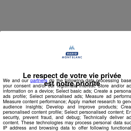
Le respect de votre vie privée
We and our
partners
do the following data processing bas
Partager sur Facebook
est notre priorité
your consent and/or our legitimate interest: Store and/or a
information on a device; Select basic ads; Create a persona
ads profile; Select personalised ads; Measure ad perform
Measure content performance; Apply market research to gen
audience insights; Develop and improve products; Cre
Partager sur Twitter
personalised content profile; Select personalised content; E
security, prevent fraud, and debug; Technically deliver a
content. These technologies may process personal data su
IP address and browsing data to offer following functionali