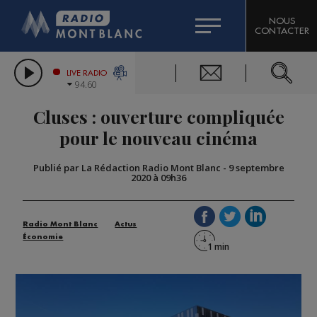
HOROSCOPE
CITIZEN MACHINERY
NOUS
CONTACTER
COMPAGNIE DU MONT-BLANC
LES CHRONIQUES DE L'EXPERT
GRAND MASSIF DOMAINES SKIABLES
LIVE RADIO
94.60
BORINI
Cluses : ouverture compliquée
BIGARD
pour le nouveau cinéma
Publié par La Rédaction Radio Mont Blanc
-
9 septembre
2020 à 09h36
Radio Mont Blanc
Actus
Économie