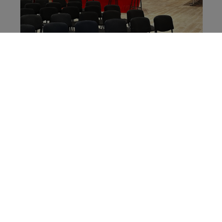
Annecy : le nouveau maire
s'oppose à son tour à l'arrivée d'un
McDonald's au bord du lac