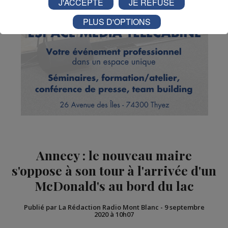
J'ACCEPTE
JE REFUSE
PLUS D'OPTIONS
Annecy : le nouveau maire
s'oppose à son tour à l'arrivée d'un
McDonald's au bord du lac
Publié par La Rédaction Radio Mont Blanc
-
9 septembre
2020 à 10h07