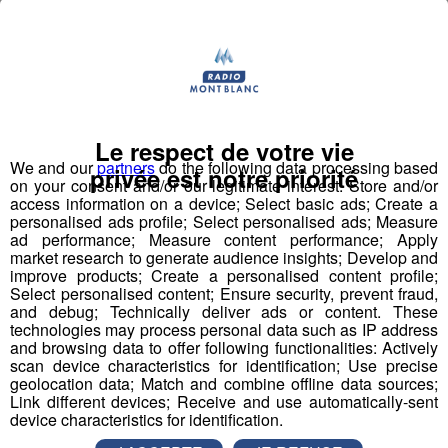
Partager sur Twitter
Le respect de votre vie
We and our
partners
do the following data processing based
privée est notre priorité
on your consent and/or our legitimate interest: Store and/or
access information on a device; Select basic ads; Create a
personalised ads profile; Select personalised ads; Measure
ad performance; Measure content performance; Apply
market research to generate audience insights; Develop and
improve products; Create a personalised content profile;
Select personalised content; Ensure security, prevent fraud,
and debug; Technically deliver ads or content. These
technologies may process personal data such as IP address
and browsing data to offer following functionalities: Actively
scan device characteristics for identification; Use precise
geolocation data; Match and combine offline data sources;
Link different devices; Receive and use automatically-sent
device characteristics for identification.