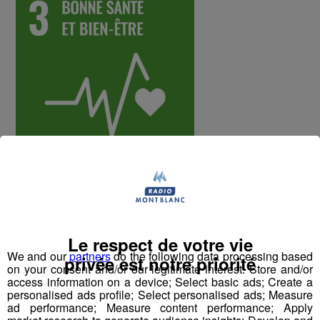
Constat
Selon l’Organisation internationale du Travail et
Le respect de votre vie
l’Organisation mondiale de la Santé, les accidents de
We and our
partners
do the following data processing based
travail et les maladies professionnelles tuent chaque
privée est notre priorité
on your consent and/or our legitimate interest: Store and/or
année plus de 2,3 millions de personnes et a un coût
access information on a device; Select basic ads; Create a
financier important, qui pèse sur toute la société.
personalised ads profile; Select personalised ads; Measure
ad performance; Measure content performance; Apply
En France, les salariés sont plus sujets au stress que