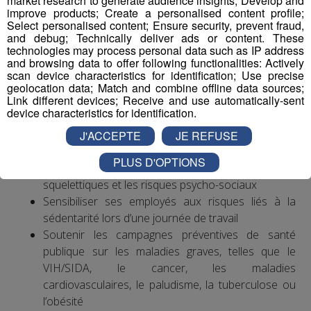
market research to generate audience insights; Develop and
leurs collègues des autres pays européens. Les troubles
improve products; Create a personalised content profile;
musculo-squelettiques sont la première cause de
Select personalised content; Ensure security, prevent fraud,
and debug; Technically deliver ads or content. These
maladies professionnelles, notamment au niveau du
technologies may process personal data such as IP address
poignet et de la main.
and browsing data to offer following functionalities: Actively
scan device characteristics for identification; Use precise
geolocation data; Match and combine offline data sources;
Exemples d’actions à entreprendre
Link different devices; Receive and use automatically-sent
device characteristics for identification.
Mettre en place une politique ambitieuse de santé,
sécurité et bien-être au travail visant notamment à
J'ACCEPTE
JE REFUSE
réduire les accidents du travail et les situations à
PLUS D'OPTIONS
risques ainsi que les troubles musculo-
squelettiques et les risques psycho-sociaux
Sensibiliser ses employés aux risques liés à la
sédentarité lors d’une journée de travail
Soutenir les campagnes préventives de santé
publique sur les maladies graves, telles que le
VIH/SIDA, le cancer, les maladies
cardiovasculaires, le paludisme, la tuberculose ou
l’obésité