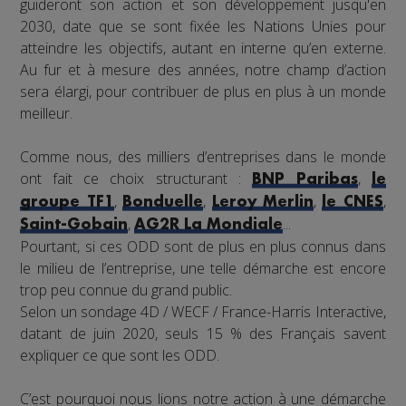
guideront son action et son développement jusqu'en
2030, date que se sont fixée les Nations Unies pour
atteindre les objectifs, autant en interne qu’en externe.
Au fur et à mesure des années, notre champ d’action
sera élargi, pour contribuer de plus en plus à un monde
meilleur.
Comme nous, des milliers d’entreprises dans le monde
ont fait ce choix structurant :
,
BNP Paribas
le
,
,
,
,
groupe TF1
Bonduelle
Leroy Merlin
le CNES
,
...
Saint-Gobain
AG2R La Mondiale
Pourtant, si ces ODD sont de plus en plus connus dans
le milieu de l’entreprise, une telle démarche est encore
trop peu connue du grand public.
Selon un sondage 4D / WECF / France-Harris Interactive,
datant de juin 2020, seuls 15 % des Français savent
expliquer ce que sont les ODD.
C’est pourquoi nous lions notre action à une démarche