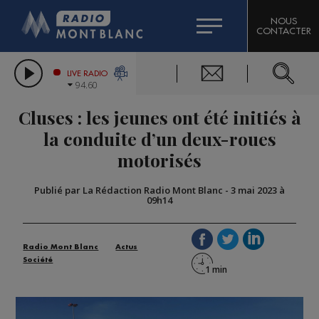
HOROSCOPE
CITIZEN MACHINERY
NOUS
CONTACTER
COMPAGNIE DU MONT-BLANC
LES CHRONIQUES DE L'EXPERT
GRAND MASSIF DOMAINES SKIABLES
LIVE RADIO
94.60
BORINI
Cluses : les jeunes ont été initiés à
BIGARD
la conduite d’un deux-roues
motorisés
Publié par La Rédaction Radio Mont Blanc
-
3 mai 2023 à
09h14
Radio Mont Blanc
Actus
Société