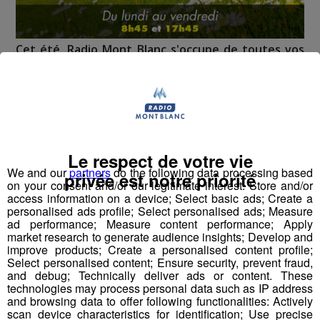
Cet été, Radio Mont Blanc s'occupe de toutes vos
sorties en famille, avec le grand jeu des vacances :
Déstination été !
Deux rendez-vous par jour, à 8h45 et 17h45 sur
Radio Mont Blanc !
Le respect de votre vie
Déstination été ! Une question...une destination !
We and our
partners
do the following data processing based
privée est notre priorité
on your consent and/or our legitimate interest: Store and/or
access information on a device; Select basic ads; Create a
Nous vous poserons une question, a vous de faire le
personalised ads profile; Select personalised ads; Measure
bon choix entre les 3 réponses pour repartir avec vos
ad performance; Measure content performance; Apply
market research to generate audience insights; Develop and
entrées pour un maximum d'activités dans la région !
improve products; Create a personalised content profile;
Select personalised content; Ensure security, prevent fraud,
Inscription par téléphone toute la journée pour
and debug; Technically deliver ads or content. These
technologies may process personal data such as IP address
participer aux 2 tirages au sort par jour à 8h45 et 17h45.
and browsing data to offer following functionalities: Actively
Appelez le standard au 04 50 58 24 09
scan device characteristics for identification; Use precise