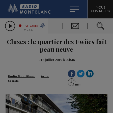
HOROSCOPE
CITIZEN MACHINERY
NOUS
CONTACTER
COMPAGNIE DU MONT-BLANC
LES CHRONIQUES DE L'EXPERT
GRAND MASSIF DOMAINES SKIABLES
LIVE RADIO
94.60
BORINI
Cluses : le quartier des Ewües fait
BIGARD
peau neuve
-
18 juillet 2019 à 09h46
Radio Mont Blanc
Actus
Société