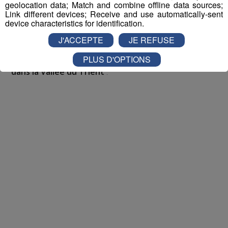
geolocation data; Match and combine offline data sources;
Link different devices; Receive and use automatically-sent
Pour cette semaine on vous offre vos entrées pour vous
device characteristics for identification.
et la personne de votre choix pour
WALIBI RHONE
ALPES
!
J'ACCEPTE
JE REFUSE
PLUS D'OPTIONS
Nathan est allé tester pour vous
Verticalp Émosson,
dans la Vallée du Trient
: