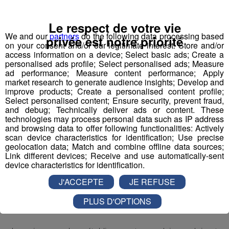
Dans l’esprit d'un “top chef de l’industrie”, à l’image de la
nouvelle perception désirable suscitée pour la cuisine
Le respect de votre vie
suite à l’impulsion et la récurrence média depuis 15 ans.
We and our
partners
do the following data processing based
privée est notre priorité
on your consent and/or our legitimate interest: Store and/or
access information on a device; Select basic ads; Create a
L’ambition ?
personalised ads profile; Select personalised ads; Measure
FAB
riquer la nouvelle perception du monde industriel
ad performance; Measure content performance; Apply
market research to generate audience insights; Develop and
avec les jeunes comme acteurs et ambassadeurs de la
improve products; Create a personalised content profile;
filière.
Select personalised content; Ensure security, prevent fraud,
and debug; Technically deliver ads or content. These
technologies may process personal data such as IP address
and browsing data to offer following functionalities: Actively
La méthode ?
scan device characteristics for identification; Use precise
Vulgariser l’industrie en la rendant ludique
avec le
geolocation data; Match and combine offline data sources;
Link different devices; Receive and use automatically-sent
prétexte du robot : de la fabrication d’un robot par des
device characteristics for identification.
collégiens et lycéens sur plusieurs mois à leur
J'ACCEPTE
JE REFUSE
participation à une compétition apprenante de robots le
"First Tech Challenge" en points d’orgue, avec leur robot
PLUS D'OPTIONS
fabriqué.