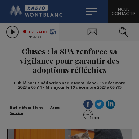
HOROSCOPE
CITIZEN MACHINERY
NOUS
CONTACTER
COMPAGNIE DU MONT-BLANC
LES CHRONIQUES DE L'EXPERT
GRAND MASSIF DOMAINES SKIABLES
LIVE RADIO
94.60
BORINI
Cluses : la SPA renforce sa
BIGARD
vigilance pour garantir des
adoptions réfléchies
Publié par La Rédaction Radio Mont Blanc
-
19 décembre
2023 à 09h11
-
Mis à jour le 19 décembre 2023 à 09h19
Radio Mont Blanc
Actus
Société