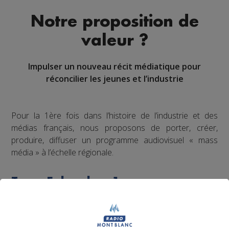
Notre proposition de
valeur ?
Impulser un nouveau récit médiatique pour
réconcilier les jeunes et l’industrie
Pour la 1ère fois dans l’histoire de l’industrie et des
médias français, nous proposons de porter, créer,
produire, diffuser un programme audiovisuel « mass
média » à l’échelle régionale.
Top Fab, le 1er programme
audiovisuel inspirant qui raconte
la fierté industrielle par la jeune
génération