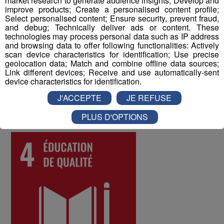
market research to generate audience insights; Develop and
Enfin, un questionnaire bien-être envoyé chaque année
improve products; Create a personalised content profile;
Select personalised content; Ensure security, prevent fraud,
à tous les collaborateurs permet d'identifier les
and debug; Technically deliver ads or content. These
difficultés qui pourraient être rencontrées par les
technologies may process personal data such as IP address
différents salariés, et d'y remédier. Au mois de juin 2022,
and browsing data to offer following functionalities: Actively
scan device characteristics for identification; Use precise
les collaborateurs ont donné une note globale de 8 sur
geolocation data; Match and combine offline data sources;
10 à la qualité de vie au travail au sein du Groupe Mont
Link different devices; Receive and use automatically-sent
Blanc Médias.
device characteristics for identification.
J'ACCEPTE
JE REFUSE
ODD numéro 4 : Education de qualité
PLUS D'OPTIONS