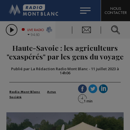
HOROSCOPE
CITIZEN MACHINERY
NOUS
CONTACTER
COMPAGNIE DU MONT-BLANC
LES CHRONIQUES DE L'EXPERT
GRAND MASSIF DOMAINES SKIABLES
LIVE RADIO
94.60
BORINI
Haute-Savoie : les agriculteurs
BIGARD
"exaspérés" par les gens du voyage
Publié par La Rédaction Radio Mont Blanc
-
11 juillet 2023 à
14h06
Radio Mont Blanc
Actus
Société