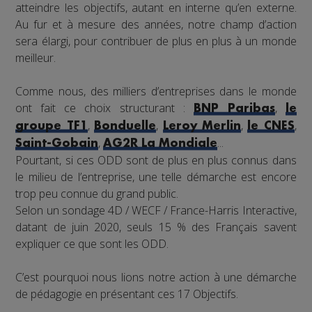
atteindre les objectifs, autant en interne qu’en externe.
Au fur et à mesure des années, notre champ d’action
sera élargi, pour contribuer de plus en plus à un monde
meilleur.
Comme nous, des milliers d’entreprises dans le monde
ont fait ce choix structurant :
,
BNP Paribas
le
,
,
,
,
groupe TF1
Bonduelle
Leroy Merlin
le CNES
,
...
Saint-Gobain
AG2R La Mondiale
Pourtant, si ces ODD sont de plus en plus connus dans
le milieu de l’entreprise, une telle démarche est encore
trop peu connue du grand public.
Selon un sondage 4D / WECF / France-Harris Interactive,
datant de juin 2020, seuls 15 % des Français savent
expliquer ce que sont les ODD.
C’est pourquoi nous lions notre action à une démarche
de pédagogie en présentant ces 17 Objectifs.