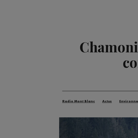
Chamonix 
co
Radio Mont Blanc
Actus
Environn