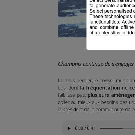
to generate audienc
Select personalised c
These technologies m
functionalities: Acti
and combine offline
characteristics for ide
Chamonix continue de s’engager
Le mois dernier, le conseil municipa
bus, dont
la fréquentation ne c
faiblisse pas,
plusieurs aménagem
coller au mieux aux besoins des us
le président de la communauté de