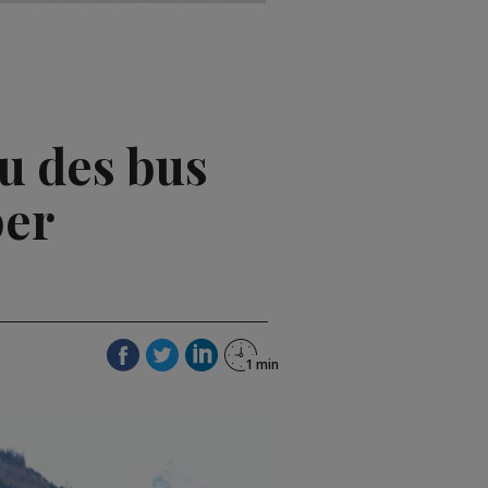
au des bus
per