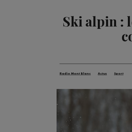
Ski alpin :
c
Radio Mont Blanc
Actus
Sport