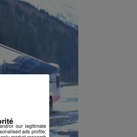
rité
nd/or our legitimate
sonalised ads profile;
pply market research