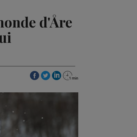
 monde d'Åre
ui