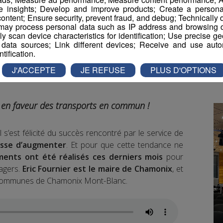
e insights; Develop and improve products; Create a personali
ontent; Ensure security, prevent fraud, and debug; Technically d
ay process personal data such as IP address and browsing da
vely scan device characteristics for identification; Use precise g
 data sources; Link different devices; Receive and use autom
ntification.
J'ACCEPTE
JE REFUSE
PLUS D'OPTIONS
 en faveur des transports en commun !
l s’est félicité du succès rencontré par le service de
esse d’augmenter
. Et pour que cette tendance ne
ents ont été réalisés ces derniers mois
pour
agers.
Eric Fournier est le maire de Chamonix
, et
 communes de Chamonix Mont-Blanc.