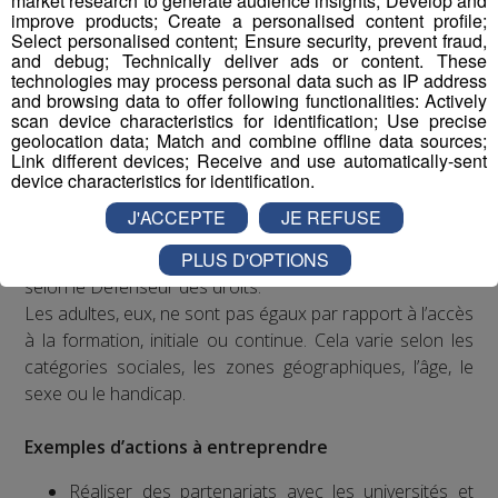
market research to generate audience insights; Develop and
improve products; Create a personalised content profile;
Select personalised content; Ensure security, prevent fraud,
and debug; Technically deliver ads or content. These
technologies may process personal data such as IP address
and browsing data to offer following functionalities: Actively
scan device characteristics for identification; Use precise
geolocation data; Match and combine offline data sources;
Constat
Link different devices; Receive and use automatically-sent
device characteristics for identification.
L’UNICEF estime que 57 millions d’enfants dans le
J'ACCEPTE
JE REFUSE
monde n’ont toujours pas accès à la scolarité. Un
PLUS D'OPTIONS
problème qui concerne 100 000 enfants en France,
selon le Défenseur des droits.
Les adultes, eux, ne sont pas égaux par rapport à l’accès
à la formation, initiale ou continue. Cela varie selon les
catégories sociales, les zones géographiques, l’âge, le
sexe ou le handicap.
Exemples d’actions à entreprendre
Réaliser des partenariats avec les universités et