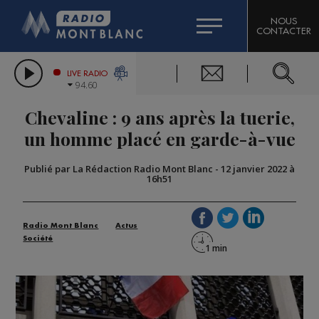
HOROSCOPE
CITIZEN MACHINERY
NOUS
CONTACTER
COMPAGNIE DU MONT-BLANC
LES CHRONIQUES DE L'EXPERT
GRAND MASSIF DOMAINES SKIABLES
LIVE RADIO
94.60
BORINI
Chevaline : 9 ans après la tuerie,
BIGARD
un homme placé en garde-à-vue
Publié par La Rédaction Radio Mont Blanc
-
12 janvier 2022 à
16h51
Radio Mont Blanc
Actus
Société