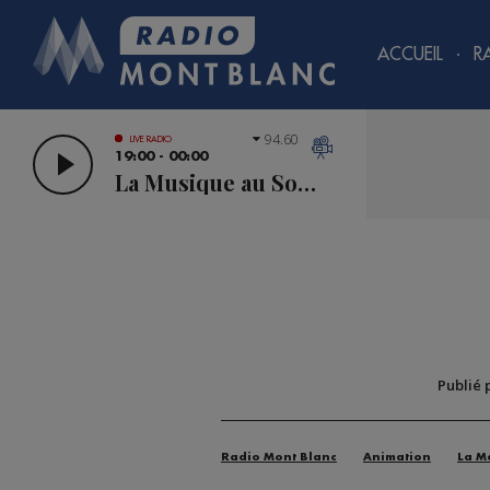
ACCUEIL
R
94.60
LIVE RADIO
19:00 - 00:00
La Musique au Sommet
Publié 
Radio Mont Blanc
Animation
La M