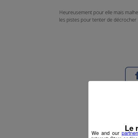
Heureusement pour elle mais malheu
les pistes pour tenter de décrocher 
Le 
We and our
partner