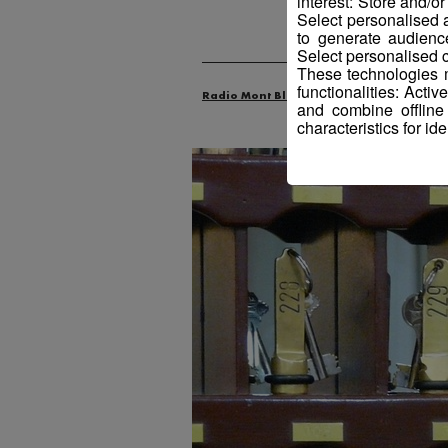
interest: Store and/o
Select personalised
to generate audienc
Select personalised c
These technologies m
functionalities: Acti
Radio Mont Blanc
Animation
Offr
and combine offline
characteristics for ide