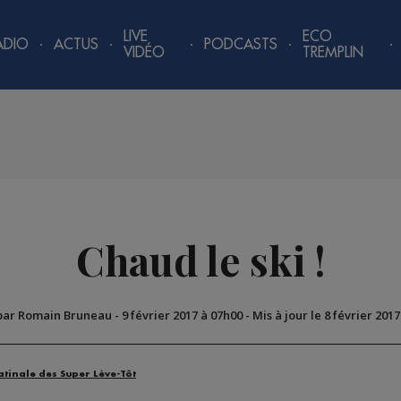
LIVE
ECO
ADIO
ACTUS
PODCASTS
VIDÉO
TREMPLIN
Chaud le ski !
par Romain Bruneau
-
9 février 2017 à 07h00
-
Mis à jour le 8 février 201
atinale des Super Lève-Tôt