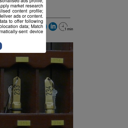
sonalised ads profile;
pply market research
sed content profile;
eliver ads or content.
ta to offer following
eolocation data; Match
atically-sent device