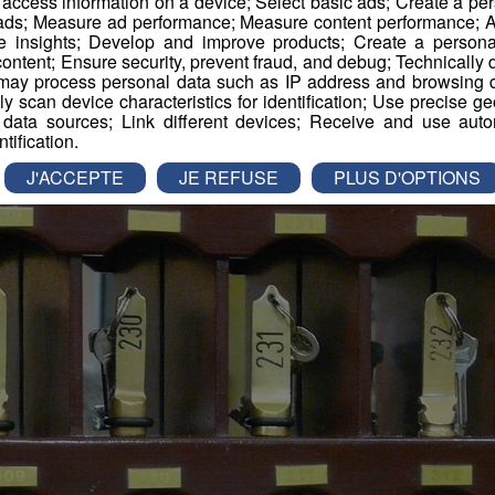
r access information on a device; Select basic ads; Create a per
 ads; Measure ad performance; Measure content performance; A
Publié par Romain Bruneau
-
9 février 2017 à 09h42
e insights; Develop and improve products; Create a personali
ontent; Ensure security, prevent fraud, and debug; Technically d
ay process personal data such as IP address and browsing da
vely scan device characteristics for identification; Use precise g
es d'Emploi
 data sources; Link different devices; Receive and use autom
ntification.
J'ACCEPTE
JE REFUSE
PLUS D'OPTIONS