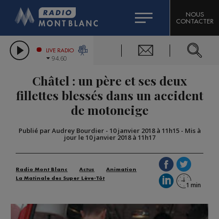
HOROSCOPE
CITIZEN MACHINERY
NOUS
CONTACTER
COMPAGNIE DU MONT-BLANC
LES CHRONIQUES DE L'EXPERT
GRAND MASSIF DOMAINES SKIABLES
LIVE RADIO
94.60
BORINI
Châtel : un père et ses deux
BIGARD
fillettes blessés dans un accident
de motoneige
Publié par Audrey Bourdier
-
10 janvier 2018 à 11h15
-
Mis à
jour le 10 janvier 2018 à 11h17
Radio Mont Blanc
Actus
Animation
La Matinale des Super Lève-Tôt