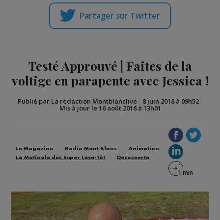
Partager sur Twitter
Testé Approuvé | Faites de la
voltige en parapente avec Jessica !
Publié par La rédaction Montblanclive
-
8 juin 2018 à 09h52
-
Mis à jour le 16 août 2018 à 13h01
Le Magazine
Radio Mont Blanc
Animation
La Matinale des Super Lève-Tôt
Découverte