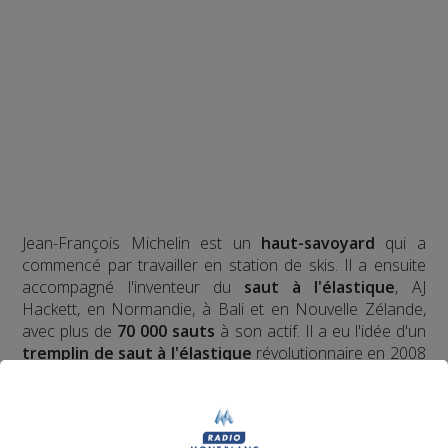
Jean-François Michelin est un
haut-savoyard
qui a
commencé par travailler en station de skis. Il a ensuite
accompagné l'inventeur du
saut à l'élastique
, AJ
Hackett, en Normandie, à Bali et en Nouvelle Zélande,
avec plus de
70 000 sauts
à son actif. Il a eu l'idée d'un
tremplin de saut à l'élastique
révolutionnaire en 2008
et a créé le
Bun J Ride
en 2009.
Bun J
Quoi ?
Le nom
Bun J Ride
est inspiré de la prononciation