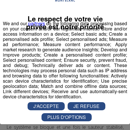
anglaise du
saut à l'élastique
("bungee" ou "bungy")
auquel s'ajoute le "ride" du mouvement et de la liberté,
Le respect de votre vie
avec au milieu le "J" de Jeff, son inventeur.
We and our
partners
do the following data processing based
privée est notre priorité
on your consent and/or our legitimate interest: Store and/or
Écoutez l'interview de son créateur ⬇
access information on a device; Select basic ads; Create a
personalised ads profile; Select personalised ads; Measure
ad performance; Measure content performance; Apply
mp3
market research to generate audience insights; Develop and
improve products; Create a personalised content profile;
Select personalised content; Ensure security, prevent fraud,
and debug; Technically deliver ads or content. These
Vous l'avez compris, le
Bun J Ride
combine les
technologies may process personal data such as IP address
techniques du
saut de tremplin
, du
saut à l'élastique
and browsing data to offer following functionalities: Actively
et de la
tyrolienne
. Le sauteur est équipé à la taille d'un
scan device characteristics for identification; Use precise
geolocation data; Match and combine offline data sources;
harnais relié, de chaque côté, à deux
élastiques
Link different devices; Receive and use automatically-sent
mobiles
. Placé en haut du
tremplin
sur l'accessoire
device characteristics for identification.
d'envol de son choix, le sauteur effectue une prise d'élan
J'ACCEPTE
JE REFUSE
d'environ 30 mètres qui débouche sur un vide de 40
mètres. Le saut s'effectue retenu par les deux
PLUS D'OPTIONS
élastiques
qui accompagnent la trajectoire du sauteur.
Le système se bloque et une fois le sauteur stabilisé,