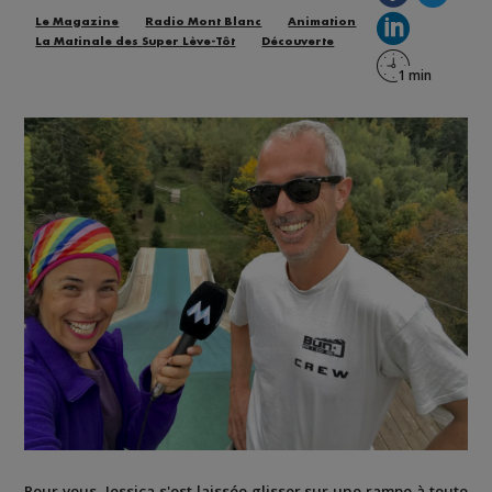
Le Magazine
Radio Mont Blanc
Animation
La Matinale des Super Lève-Tôt
Découverte
Pour vous, Jessica s'est laissée glisser sur une rampe à toute