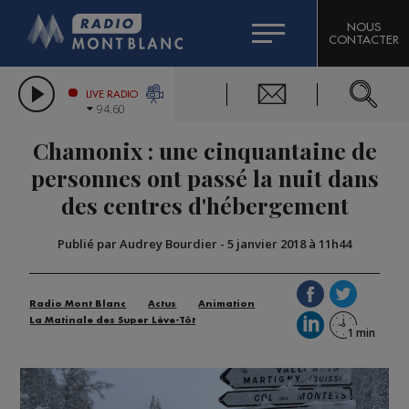
HOROSCOPE
CITIZEN MACHINERY
NOUS
CONTACTER
COMPAGNIE DU MONT-BLANC
LES CHRONIQUES DE L'EXPERT
GRAND MASSIF DOMAINES SKIABLES
LIVE RADIO
94.60
BORINI
Chamonix : une cinquantaine de
BIGARD
personnes ont passé la nuit dans
des centres d'hébergement
Publié par Audrey Bourdier
-
5 janvier 2018 à 11h44
Radio Mont Blanc
Actus
Animation
La Matinale des Super Lève-Tôt