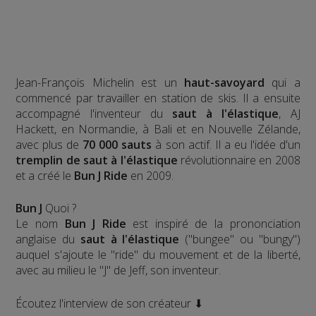
Jean-François Michelin est un
haut-savoyard
qui a
commencé par travailler en station de skis. Il a ensuite
accompagné l'inventeur du
saut à l'élastique
, AJ
Hackett, en Normandie, à Bali et en Nouvelle Zélande,
avec plus de
70 000 sauts
à son actif. Il a eu l'idée d'un
tremplin de saut à l'élastique
révolutionnaire en 2008
et a créé le
Bun J Ride
en 2009.
Bun J
Quoi ?
Le nom
Bun J Ride
est inspiré de la prononciation
anglaise du
saut à l'élastique
("bungee" ou "bungy")
auquel s'ajoute le "ride" du mouvement et de la liberté,
avec au milieu le "J" de Jeff, son inventeur.
Écoutez l'interview de son créateur ⬇