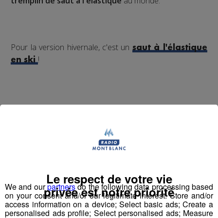
tremplin de saut à l'élastique
au monde.
Pour la version hivernale, c'est un
saut à l'élastique
!
en ski
Partager sur Facebook
Partager sur Twitter
Le respect de votre vie
We and our
partners
do the following data processing based
privée est notre priorité
on your consent and/or our legitimate interest: Store and/or
access information on a device; Select basic ads; Create a
personalised ads profile; Select personalised ads; Measure