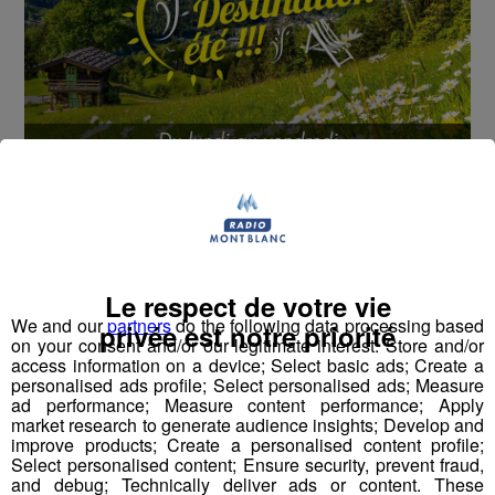
Cet été, Radio Mont Blanc s'occupe de toutes vos
sorties en famille, avec le grand jeu des vacances :
Déstination été !
Deux rendez-vous par jour, à 8h45 et 17h45 sur
Le respect de votre vie
We and our
partners
do the following data processing based
Radio Mont Blanc !
privée est notre priorité
on your consent and/or our legitimate interest: Store and/or
access information on a device; Select basic ads; Create a
Déstination été ! Une question...une destination !
personalised ads profile; Select personalised ads; Measure
ad performance; Measure content performance; Apply
market research to generate audience insights; Develop and
Nous vous poserons une question, a vous de faire le
improve products; Create a personalised content profile;
bon choix entre les 3 réponses pour repartir avec vos
Select personalised content; Ensure security, prevent fraud,
and debug; Technically deliver ads or content. These
entrées pour un maximum d'activités dans la région !