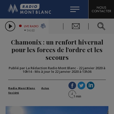
HOROSCOPE
CITIZEN MACHINERY
NOUS
CONTACTER
COMPAGNIE DU MONT-BLANC
LES CHRONIQUES DE L'EXPERT
GRAND MASSIF DOMAINES SKIABLES
LIVE RADIO
94.60
BORINI
Chamonix : un renfort hivernal
BIGARD
pour les forces de l'ordre et les
secours
Publié par La Rédaction Radio Mont Blanc
-
22 janvier 2020 à
10h14
-
Mis à jour le 22 janvier 2020 à 13h36
Radio Mont Blanc
Actus
Société