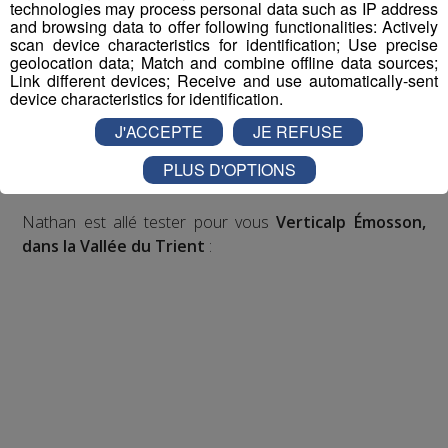
technologies may process personal data such as IP address
and browsing data to offer following functionalities: Actively
Inscription par téléphone toute la journée pour
scan device characteristics for identification; Use precise
geolocation data; Match and combine offline data sources;
participer aux 2 tirages au sort par jour à 8h45 et 17h45.
Link different devices; Receive and use automatically-sent
Appelez le standard au 04 50 58 24 09
device characteristics for identification.
J'ACCEPTE
JE REFUSE
Pour cette semaine on vous offre vos entrées pour vous
et la personne de votre choix pour
WALIBI RHONE
PLUS D'OPTIONS
ALPES
!
Nathan est allé tester pour vous
Verticalp Émosson,
dans la Vallée du Trient
: