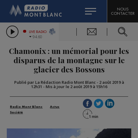
HOROSCOPE
CITIZEN MACHINERY
NOUS
CONTACTER
COMPAGNIE DU MONT-BLANC
LES CHRONIQUES DE L'EXPERT
GRAND MASSIF DOMAINES SKIABLES
LIVE RADIO
94.60
BORINI
Chamonix : un mémorial pour les
BIGARD
disparus de la montagne sur le
glacier des Bossons
Publié par La Rédaction Radio Mont Blanc
-
2 août 2019 à
12h31
-
Mis à jour le 2 août 2019 à 15h16
Radio Mont Blanc
Actus
Société