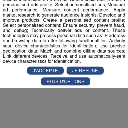
Nathan est allé tester pour vous
Verticalp Émosson,
personalised ads profile; Select personalised ads; Measure
dans la Vallée du Trient
:
ad performance; Measure content performance; Apply
market research to generate audience insights; Develop and
improve products; Create a personalised content profile;
Select personalised content; Ensure security, prevent fraud,
and debug; Technically deliver ads or content. These
technologies may process personal data such as IP address
and browsing data to offer following functionalities: Actively
scan device characteristics for identification; Use precise
geolocation data; Match and combine offline data sources;
Link different devices; Receive and use automatically-sent
device characteristics for identification.
J'ACCEPTE
JE REFUSE
PLUS D'OPTIONS