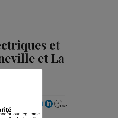
ectriques et
eville et La
let 2026 à 11h44
rité
nd/or our legitimate