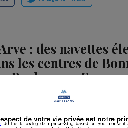
’Arve : des navettes él
ans les centres de Bonn
Roche-sur-Foron
 Rédaction Radio Mont Blanc
-
6 juillet 2026 à 11h36
-
Mis à jour le 6 juil
respect de votre vie privée est notre prio
s
do the following data processing based on your consent a