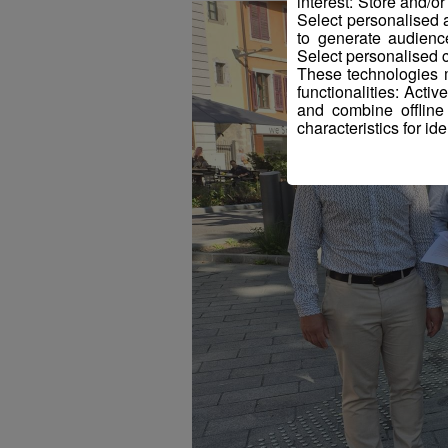
interest: Store and/o
Select personalised
to generate audienc
Select personalised c
These technologies m
functionalities: Acti
and combine offline
characteristics for ide