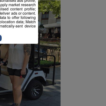
sonalised ads profile;
pply market research
sed content profile;
eliver ads or content.
ta to offer following
eolocation data; Match
atically-sent device