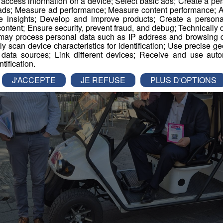
r access information on a device; Select basic ads; Create a per
 ads; Measure ad performance; Measure content performance; A
e insights; Develop and improve products; Create a personali
ontent; Ensure security, prevent fraud, and debug; Technically d
ay process personal data such as IP address and browsing da
vely scan device characteristics for identification; Use precise g
 data sources; Link different devices; Receive and use autom
ntification.
J'ACCEPTE
JE REFUSE
PLUS D'OPTIONS