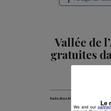
Vallée de l
gratuites d
Publié par La
Radio Mont Blanc
Actus
Mobilité
Le 
We and our
partner