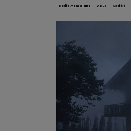
Radio Mont Blanc
Actus
Société