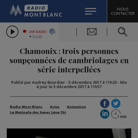
HOROSCOPE
CITIZEN MACHINERY
NOUS
CONTACTER
COMPAGNIE DU MONT-BLANC
LES CHRONIQUES DE L'EXPERT
GRAND MASSIF DOMAINES SKIABLES
LIVE RADIO
94.60
BORINI
Chamonix : trois personnes
BIGARD
soupçonnées de cambriolages en
série interpellées
Publié par Audrey Bourdier
-
5 décembre 2017 à 11h23
-
Mis
à jour le 5 décembre 2017 à 11h57
Radio Mont Blanc
Actus
Animation
La Matinale des Super Lève-Tôt