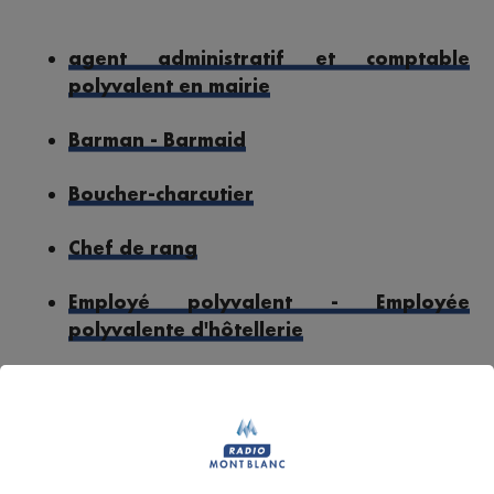
agent administratif et comptable
polyvalent en mairie
Barman - Barmaid
Boucher-charcutier
Chef de rang
Employé polyvalent - Employée
polyvalente d'hôtellerie
Maître-nageur sauveteur - Maître
nageuse sauveteuse
Professeur de physiques