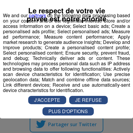
Responsable accueil restauration H-F
Le respect de votre vie
We and our
partners
do the following data processing based
privée est notre priorité
on your consent and/or our legitimate interest: Store and/or
Serveur - Serveuse de restaurant
access information on a device; Select basic ads; Create a
personalised ads profile; Select personalised ads; Measure
ad performance; Measure content performance; Apply
Serveur - serveuse
market research to generate audience insights; Develop and
improve products; Create a personalised content profile;
Technicien(ne) contrôle et qualité
Select personalised content; Ensure security, prevent fraud,
and debug; Technically deliver ads or content. These
mécanique travail métaux
technologies may process personal data such as IP address
and browsing data to offer following functionalities: Actively
scan device characteristics for identification; Use precise
geolocation data; Match and combine offline data sources;
Link different devices; Receive and use automatically-sent
device characteristics for identification.
Partager sur Facebook
J'ACCEPTE
JE REFUSE
PLUS D'OPTIONS
Partager sur Twitter