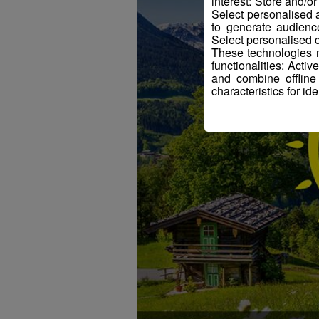
interest: Store and/o
Select personalised
to generate audienc
Select personalised c
These technologies m
functionalities: Acti
and combine offline
characteristics for ide