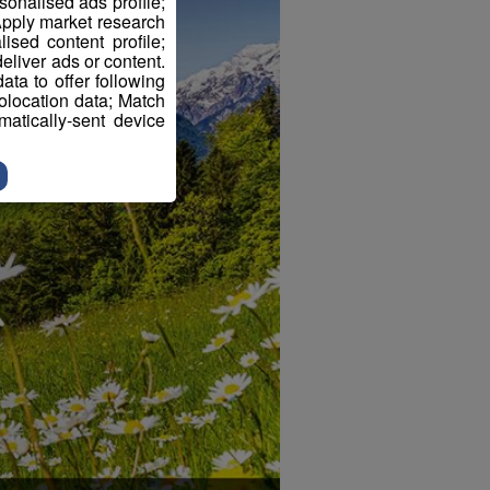
sonalised ads profile;
pply market research
sed content profile;
eliver ads or content.
ta to offer following
eolocation data; Match
atically-sent device