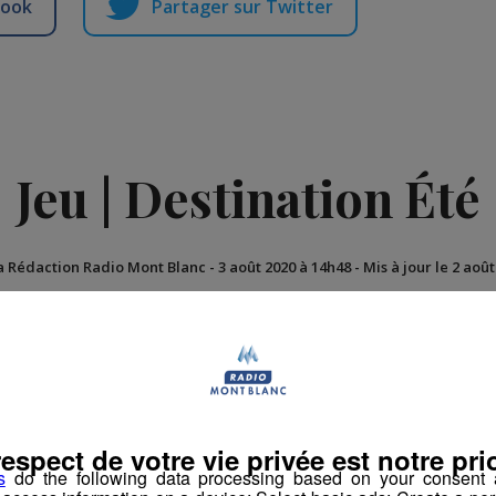
book
Partager sur Twitter
Jeu | Destination Été
a Rédaction Radio Mont Blanc
-
3 août 2020 à 14h48
-
Mis à jour le 2 aoû
n
Jeux Cloturés
respect de votre vie privée est notre prio
s
do the following data processing based on your consent a