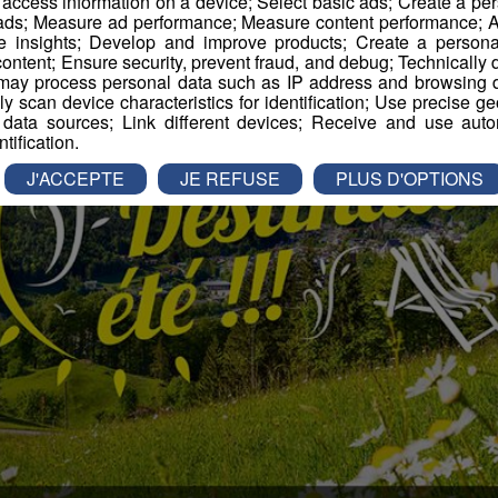
r access information on a device; Select basic ads; Create a per
 ads; Measure ad performance; Measure content performance; A
e insights; Develop and improve products; Create a personali
ontent; Ensure security, prevent fraud, and debug; Technically d
ay process personal data such as IP address and browsing da
vely scan device characteristics for identification; Use precise g
 data sources; Link different devices; Receive and use autom
ntification.
J'ACCEPTE
JE REFUSE
PLUS D'OPTIONS