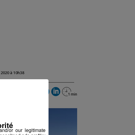
t 2020 à 10h38
rité
nd/or our legitimate