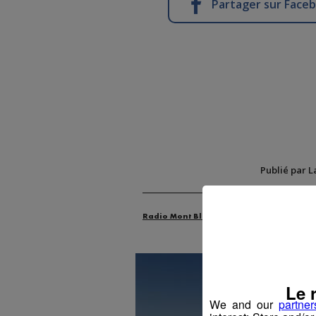
Partager sur Face
Publié par L
Radio Mont Blanc
Actus
Animatio
Le 
We and our
partner