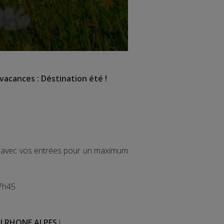
vacances : Déstination été !
ir avec vos entrées pour un maximum
7h45.
I RHONE ALPES
!