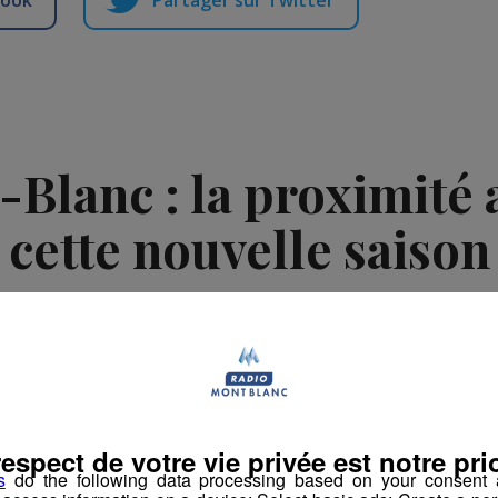
book
Partager sur Twitter
Blanc : la proximité 
cette nouvelle saison
-
7 septembre 2021 à 15h55
-
Mis à jour le 7 septembre 2021 à 16h00
s
Les Dossiers
respect de votre vie privée est notre prio
s
do the following data processing based on your consent a