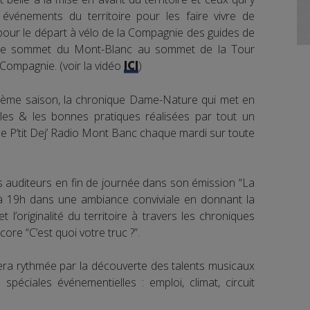
 événements du territoire pour les faire vivre de
isé pour le départ à vélo de la Compagnie des guides de
 le sommet du Mont-Blanc au sommet de la Tour
 Compagnie. (voir la vidéo
)
ICI
 3ème saison, la chronique Dame-Nature qui met en
les & les bonnes pratiques réalisées par tout un
le P’tit Dej’ Radio Mont Banc chaque mardi sur toute
s auditeurs en fin de journée dans son émission “La
à 19h dans une ambiance conviviale en donnant la
t l’originalité du territoire à travers les chroniques
re “C’est quoi votre truc ?”.
 sera rythmée par la découverte des talents musicaux
péciales événementielles : emploi, climat, circuit