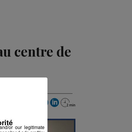
au centre de
rité
nd/or our legitimate