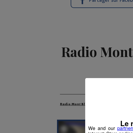
Partager sur Face
Radio Mont-
Radio Mont Blanc
Animation
Actu
Le 
We and our
partner