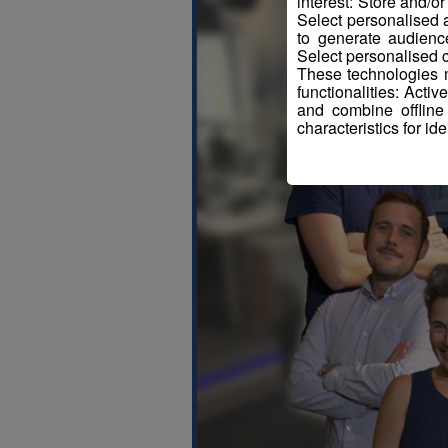
interest: Store and/o
Select personalised
to generate audienc
Select personalised c
These technologies m
functionalities: Acti
and combine offline
characteristics for ide