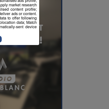
sonalised ads profile;
pply market research
sed content profile;
eliver ads or content.
ta to offer following
eolocation data; Match
atically-sent device