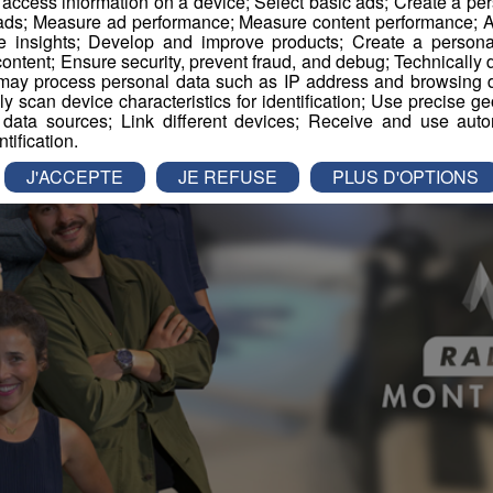
r access information on a device; Select basic ads; Create a per
 ads; Measure ad performance; Measure content performance; A
e insights; Develop and improve products; Create a personali
ontent; Ensure security, prevent fraud, and debug; Technically d
ay process personal data such as IP address and browsing da
vely scan device characteristics for identification; Use precise g
 data sources; Link different devices; Receive and use autom
ntification.
J'ACCEPTE
JE REFUSE
PLUS D'OPTIONS